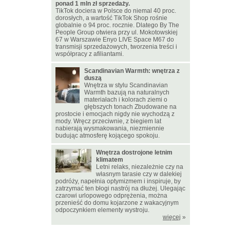
ponad 1 mln zł sprzedaży.
TikTok dociera w Polsce do niemal 40 proc.
dorosłych, a wartość TikTok Shop rośnie
globalnie o 94 proc. rocznie. Dlatego By The
People Group otwiera przy ul. Mokotowskiej
67 w Warszawie Enyo LIVE Space M67 do
transmisji sprzedażowych, tworzenia treści i
współpracy z afiliantami.
Scandinavian Warmth: wnętrza z
duszą
Wnętrza w stylu Scandinavian
Warmth bazują na naturalnych
materiałach i kolorach ziemi o
głębszych tonach Zbudowane na
prostocie i emocjach nigdy nie wychodzą z
mody. Wręcz przeciwnie, z biegiem lat
nabierają wysmakowania, niezmiennie
budując atmosferę kojącego spokoju.
Wnętrza dostrojone letnim
klimatem
Letni relaks, niezależnie czy na
własnym tarasie czy w dalekiej
podróży, napełnia optymizmem i inspiruje, by
zatrzymać ten błogi nastrój na dłużej. Ulegając
czarowi urlopowego odprężenia, można
przenieść do domu kojarzone z wakacyjnym
odpoczynkiem elementy wystroju.
więcej
»