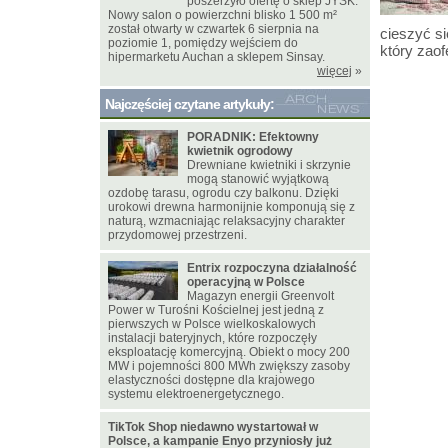
poszerzyło ofertę o sklep JYSK.
Nowy salon o powierzchni blisko 1 500 m²
został otwarty w czwartek 6 sierpnia na
cieszyć s
poziomie 1, pomiędzy wejściem do
który zao
hipermarketu Auchan a sklepem Sinsay.
więcej
»
Najczęściej czytane artykuły:
PORADNIK: Efektowny
kwietnik ogrodowy
Drewniane kwietniki i skrzynie
mogą stanowić wyjątkową
ozdobę tarasu, ogrodu czy balkonu. Dzięki
urokowi drewna harmonijnie komponują się z
naturą, wzmacniając relaksacyjny charakter
przydomowej przestrzeni.
Entrix rozpoczyna działalność
operacyjną w Polsce
Magazyn energii Greenvolt
Power w Turośni Kościelnej jest jedną z
pierwszych w Polsce wielkoskalowych
instalacji bateryjnych, które rozpoczęły
eksploatację komercyjną. Obiekt o mocy 200
MW i pojemności 800 MWh zwiększy zasoby
elastyczności dostępne dla krajowego
systemu elektroenergetycznego.
TikTok Shop niedawno wystartował w
Polsce, a kampanie Enyo przyniosły już