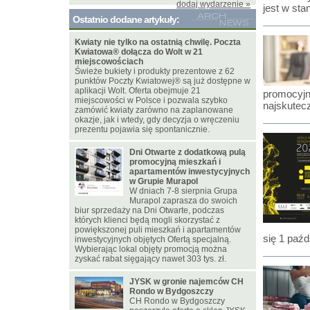
dodaj wydarzenie »
jest w sta
Ostatnio dodane artykuły:
Kwiaty nie tylko na ostatnią chwilę. Poczta
Kwiatowa® dołącza do Wolt w 21
miejscowościach
Świeże bukiety i produkty prezentowe z 62
punktów Poczty Kwiatowej® są już dostępne w
aplikacji Wolt. Oferta obejmuje 21
promocyjn
miejscowości w Polsce i pozwala szybko
najskutec
zamówić kwiaty zarówno na zaplanowane
okazje, jak i wtedy, gdy decyzja o wręczeniu
prezentu pojawia się spontanicznie.
Dni Otwarte z dodatkową pulą
promocyjną mieszkań i
apartamentów inwestycyjnych
w Grupie Murapol
W dniach 7-8 sierpnia Grupa
Murapol zaprasza do swoich
biur sprzedaży na Dni Otwarte, podczas
których klienci będą mogli skorzystać z
powiększonej puli mieszkań i apartamentów
się 1 paźd
inwestycyjnych objętych Ofertą specjalną.
Wybierając lokal objęty promocją można
zyskać rabat sięgający nawet 303 tys. zł.
JYSK w gronie najemców CH
Rondo w Bydgoszczy
CH Rondo w Bydgoszczy