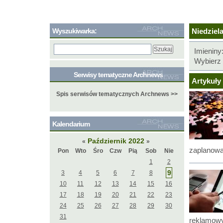
Wyszukiwarka:
Niedziela
Imieniny
Wybierz 
Serwisy tematyczne Archnews
Artykuły 
Spis serwisów tematycznych Archnews >>
Kalendarium
Październik 2022
«
»
zaplanowa
Pon
Wto
Śro
Czw
Pią
Sob
Nie
1
2
9
3
4
5
6
7
8
10
11
12
13
14
15
16
17
18
19
20
21
22
23
24
25
26
27
28
29
30
31
reklamowy