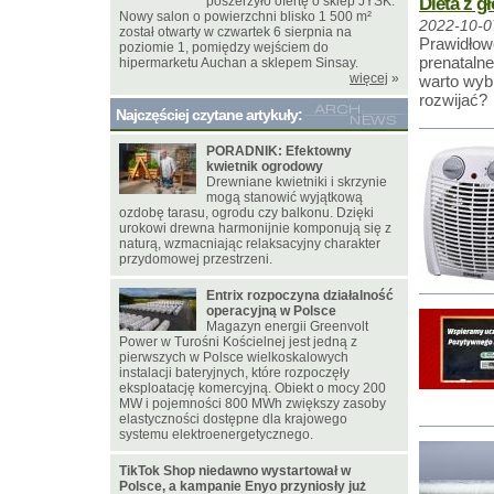
Dieta z g
poszerzyło ofertę o sklep JYSK.
Nowy salon o powierzchni blisko 1 500 m²
2022-10-0
został otwarty w czwartek 6 sierpnia na
Prawidłowe
poziomie 1, pomiędzy wejściem do
prenatalne
hipermarketu Auchan a sklepem Sinsay.
więcej
»
warto wyb
rozwijać?
Najczęściej czytane artykuły:
PORADNIK: Efektowny
kwietnik ogrodowy
Drewniane kwietniki i skrzynie
mogą stanowić wyjątkową
ozdobę tarasu, ogrodu czy balkonu. Dzięki
urokowi drewna harmonijnie komponują się z
naturą, wzmacniając relaksacyjny charakter
przydomowej przestrzeni.
Entrix rozpoczyna działalność
operacyjną w Polsce
Magazyn energii Greenvolt
Power w Turośni Kościelnej jest jedną z
pierwszych w Polsce wielkoskalowych
instalacji bateryjnych, które rozpoczęły
eksploatację komercyjną. Obiekt o mocy 200
MW i pojemności 800 MWh zwiększy zasoby
elastyczności dostępne dla krajowego
systemu elektroenergetycznego.
TikTok Shop niedawno wystartował w
Polsce, a kampanie Enyo przyniosły już