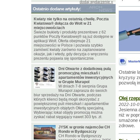
dodaj wydarzenie »
Ostatnio dodane artykuły:
Kwiaty nie tylko na ostatnią chwilę. Poczta
Kwiatowa® dołącza do Wolt w 21
miejscowościach
Świeże bukiety i produkty prezentowe z 62
punktów Poczty Kwiatowej® są już dostępne w
aplikacji Wolt. Oferta obejmuje 21
miejscowości w Polsce i pozwala szybko
zamówić kwiaty zarówno na zaplanowane
okazje, jak i wtedy, gdy decyzja o wręczeniu
prezentu pojawia się spontanicznie.
Dni Otwarte z dodatkową pulą
Ostatnie l
promocyjną mieszkań i
kryzysy z
apartamentów inwestycyjnych
w Grupie Murapol
pozwolą i
W dniach 7-8 sierpnia Grupa
Murapol zaprasza do swoich
biur sprzedaży na Dni Otwarte, podczas
Olej rzep
których klienci będą mogli skorzystać z
powiększonej puli mieszkań i apartamentów
2022-10-0
inwestycyjnych objętych Ofertą specjalną.
Jesienna 
Wybierając lokal objęty promocją można
niż w pop
zyskać rabat sięgający nawet 303 tys. zł.
smażone da
zdrowe.
JYSK w gronie najemców CH
Rondo w Bydgoszczy
CH Rondo w Bydgoszczy