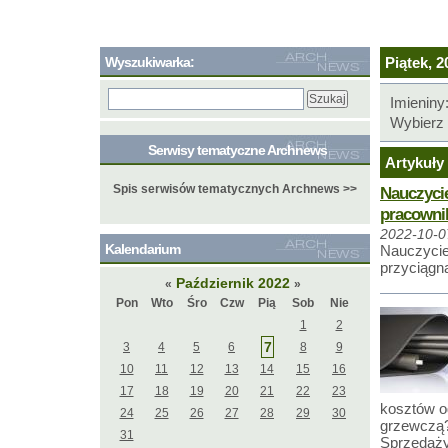
Wyszukiwarka:
Piątek, 2
Imieniny
Wybierz 
Serwisy tematyczne Archnews
Artykuły 
Spis serwisów tematycznych Archnews >>
Nauczycie
pracowni
2022-10-0
Kalendarium
Nauczycie
przyciągn
Październik 2022
«
»
Pon
Wto
Śro
Czw
Pią
Sob
Nie
1
2
7
3
4
5
6
8
9
10
11
12
13
14
15
16
17
18
19
20
21
22
23
kosztów o
24
25
26
27
28
29
30
grzewczą?
31
Sprzedaży