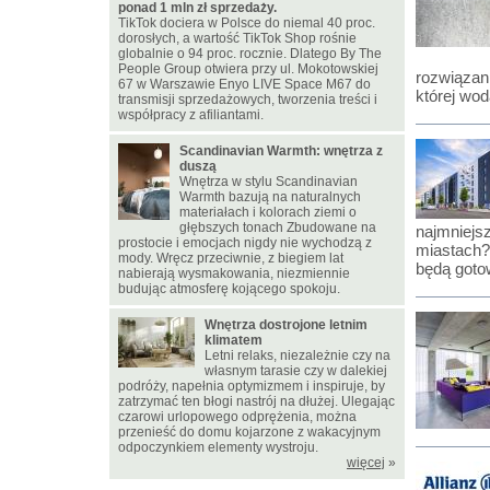
ponad 1 mln zł sprzedaży.
TikTok dociera w Polsce do niemal 40 proc.
dorosłych, a wartość TikTok Shop rośnie
globalnie o 94 proc. rocznie. Dlatego By The
People Group otwiera przy ul. Mokotowskiej
rozwiązan
67 w Warszawie Enyo LIVE Space M67 do
której wod
transmisji sprzedażowych, tworzenia treści i
współpracy z afiliantami.
Scandinavian Warmth: wnętrza z
duszą
Wnętrza w stylu Scandinavian
Warmth bazują na naturalnych
materiałach i kolorach ziemi o
głębszych tonach Zbudowane na
najmniejs
prostocie i emocjach nigdy nie wychodzą z
miastach?
mody. Wręcz przeciwnie, z biegiem lat
będą goto
nabierają wysmakowania, niezmiennie
budując atmosferę kojącego spokoju.
Wnętrza dostrojone letnim
klimatem
Letni relaks, niezależnie czy na
własnym tarasie czy w dalekiej
podróży, napełnia optymizmem i inspiruje, by
zatrzymać ten błogi nastrój na dłużej. Ulegając
czarowi urlopowego odprężenia, można
przenieść do domu kojarzone z wakacyjnym
odpoczynkiem elementy wystroju.
więcej
»