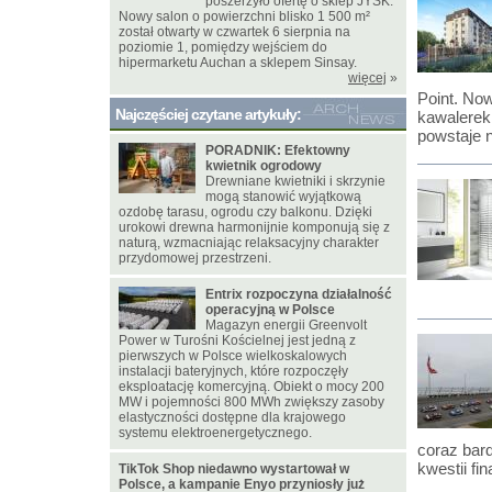
poszerzyło ofertę o sklep JYSK.
Nowy salon o powierzchni blisko 1 500 m²
został otwarty w czwartek 6 sierpnia na
poziomie 1, pomiędzy wejściem do
hipermarketu Auchan a sklepem Sinsay.
więcej
»
Point. Now
Najczęściej czytane artykuły:
kawalerek 
powstaje 
PORADNIK: Efektowny
kwietnik ogrodowy
Drewniane kwietniki i skrzynie
mogą stanowić wyjątkową
ozdobę tarasu, ogrodu czy balkonu. Dzięki
urokowi drewna harmonijnie komponują się z
naturą, wzmacniając relaksacyjny charakter
przydomowej przestrzeni.
Entrix rozpoczyna działalność
operacyjną w Polsce
Magazyn energii Greenvolt
Power w Turośni Kościelnej jest jedną z
pierwszych w Polsce wielkoskalowych
instalacji bateryjnych, które rozpoczęły
eksploatację komercyjną. Obiekt o mocy 200
MW i pojemności 800 MWh zwiększy zasoby
elastyczności dostępne dla krajowego
systemu elektroenergetycznego.
coraz bard
kwestii fi
TikTok Shop niedawno wystartował w
Polsce, a kampanie Enyo przyniosły już