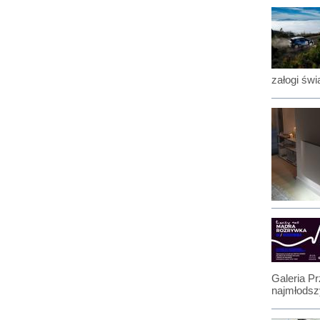
załogi św
Galeria P
najmłodszy