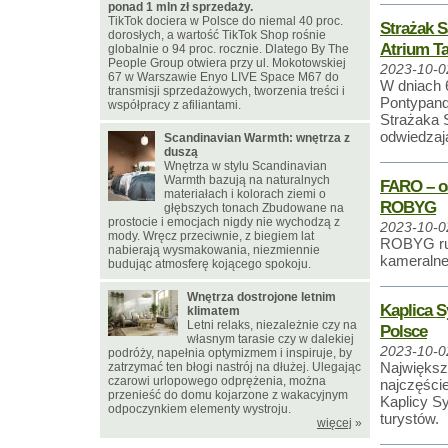
ponad 1 mln zł sprzedaży.
TikTok dociera w Polsce do niemal 40 proc.
Strażak 
dorosłych, a wartość TikTok Shop rośnie
Atrium T
globalnie o 94 proc. rocznie. Dlatego By The
People Group otwiera przy ul. Mokotowskiej
2023-10-0
67 w Warszawie Enyo LIVE Space M67 do
W dniach 
transmisji sprzedażowych, tworzenia treści i
Pontypand
współpracy z afiliantami.
Strażaka 
odwiedzaj
Scandinavian Warmth: wnętrza z
duszą
Wnętrza w stylu Scandinavian
Warmth bazują na naturalnych
FARO – oa
materiałach i kolorach ziemi o
ROBYG
głębszych tonach Zbudowane na
prostocie i emocjach nigdy nie wychodzą z
2023-10-0
mody. Wręcz przeciwnie, z biegiem lat
ROBYG rus
nabierają wysmakowania, niezmiennie
kameralne
budując atmosferę kojącego spokoju.
Wnętrza dostrojone letnim
Kaplica 
klimatem
Letni relaks, niezależnie czy na
Polsce
własnym tarasie czy w dalekiej
2023-10-0
podróży, napełnia optymizmem i inspiruje, by
Największ
zatrzymać ten błogi nastrój na dłużej. Ulegając
czarowi urlopowego odprężenia, można
najczęści
przenieść do domu kojarzone z wakacyjnym
Kaplicy Sy
odpoczynkiem elementy wystroju.
turystów.
więcej
»