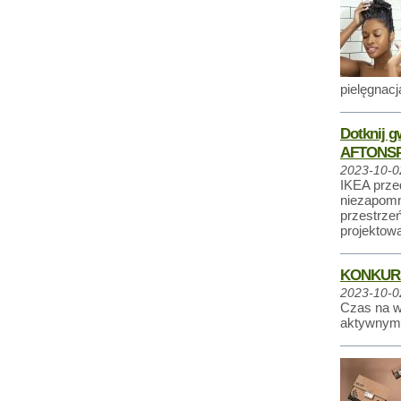
pielęgnac
Dotknij g
AFTONSP
2023-10-0
IKEA prze
niezapomn
przestrzeń
projektow
KONKUR
2023-10-0
Czas na 
aktywnym 