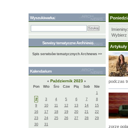
Wyszukiwarka:
Poniedzia
Imieniny
Wybierz 
Serwisy tematyczne Archnews
Artykuły 
Spis serwisów tematycznych Archnews >>
Kalendarium
Październik 2023
podczas t
«
»
Pon
Wto
Śro
Czw
Pią
Sob
Nie
1
2
3
4
5
6
7
8
9
10
11
12
13
14
15
16
17
18
19
20
21
22
23
24
25
26
27
28
29
30
31
zorzę pol