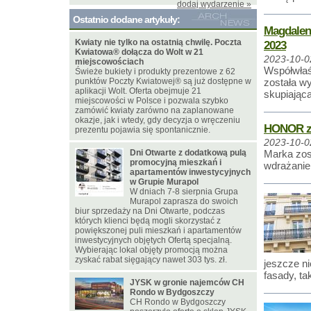
dodaj wydarzenie »
Ostatnio dodane artykuły:
Magdalen
Kwiaty nie tylko na ostatnią chwilę. Poczta
2023
Kwiatowa® dołącza do Wolt w 21
2023-10-0
miejscowościach
Współwłaś
Świeże bukiety i produkty prezentowe z 62
punktów Poczty Kwiatowej® są już dostępne w
została w
aplikacji Wolt. Oferta obejmuje 21
skupiając
miejscowości w Polsce i pozwala szybko
zamówić kwiaty zarówno na zaplanowane
okazje, jak i wtedy, gdy decyzja o wręczeniu
HONOR zdo
prezentu pojawia się spontanicznie.
2023-10-0
Dni Otwarte z dodatkową pulą
Marka zos
promocyjną mieszkań i
wdrażanie 
apartamentów inwestycyjnych
w Grupie Murapol
W dniach 7-8 sierpnia Grupa
Murapol zaprasza do swoich
biur sprzedaży na Dni Otwarte, podczas
których klienci będą mogli skorzystać z
powiększonej puli mieszkań i apartamentów
inwestycyjnych objętych Ofertą specjalną.
Wybierając lokal objęty promocją można
zyskać rabat sięgający nawet 303 tys. zł.
jeszcze n
fasady, t
JYSK w gronie najemców CH
Rondo w Bydgoszczy
CH Rondo w Bydgoszczy