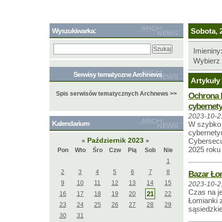
Wyszukiwarka:
Sobota, 2
Imieniny
Wybierz 
Serwisy tematyczne Archnews
Artykuły 
Spis serwisów tematycznych Archnews >>
Ochrona b
cybernety
2023-10-2
Kalendarium
W szybko 
cybernety
Październik 2023
Cybersecu
«
»
2025 roku 
Pon
Wto
Śro
Czw
Pią
Sob
Nie
1
2
3
4
5
6
7
8
Bazar Łom
9
10
11
12
13
14
15
2023-10-2
Czas na j
21
16
17
18
19
20
22
Łomianki 
23
24
25
26
27
28
29
sąsiedzki
30
31