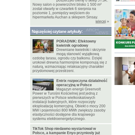
poszerzyło ofertę o sklep JYSK.
Nowy salon o powierzchni blisko 1 500 m²
został otwarty w czwartek 6 sierpnia na
poziomie 1, pomiędzy wejściem do
hipermarketu Auchan a sklepem Sinsay.
więcej
»
Najczęściej czytane artykuły:
PORADNIK: Efektowny
kwietnik ogrodowy
Drewniane kwietniki i skrzynie
mogą stanowić wyjątkową
ozdobę tarasu, ogrodu czy balkonu. Dzięki
urokowi drewna harmonijnie komponują się z
naturą, wzmacniając relaksacyjny charakter
przydomowej przestrzeni.
Entrix rozpoczyna działalność
operacyjną w Polsce
Magazyn energii Greenvolt
Power w Turośni Kościelnej jest jedną z
pierwszych w Polsce wielkoskalowych
instalacji bateryjnych, które rozpoczęły
eksploatację komercyjną. Obiekt o mocy 200
MW i pojemności 800 MWh zwiększy zasoby
elastyczności dostępne dla krajowego
systemu elektroenergetycznego.
TikTok Shop niedawno wystartował w
Polsce, a kampanie Enyo przyniosły już