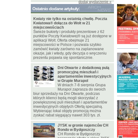
dodaj wydarzenie »
Ostatnio dodane artykuły:
Kwiaty nie tylko na ostatnią chwilę. Poczta
Kwiatowa® dołącza do Wolt w 21
miejscowościach
Świeże bukiety i produkty prezentowe z 62
punktów Poczty Kwiatowej® są już dostępne w
aplikacji Wolt. Oferta obejmuje 21
miejscowości w Polsce i pozwala szybko
zamówić kwiaty zarówno na zaplanowane
okazje, jak i wtedy, gdy decyzja o wręczeniu
prezentu pojawia się spontanicznie.
Dni Otwarte z dodatkową pulą
promocyjną mieszkań i
apartamentów inwestycyjnych
w Grupie Murapol
W dniach 7-8 sierpnia Grupa
Murapol zaprasza do swoich
biur sprzedaży na Dni Otwarte, podczas
których klienci będą mogli skorzystać z
powiększonej puli mieszkań i apartamentów
inwestycyjnych objętych Ofertą specjalną.
Wybierając lokal objęty promocją można
zyskać rabat sięgający nawet 303 tys. zł.
JYSK w gronie najemców CH
Rondo w Bydgoszczy
CH Rondo w Bydgoszczy