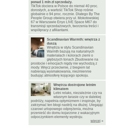
ponad 1 mln zł sprzedaży.
TikTok dociera w Polsce do niemal 40 proc.
dorosłych, a wartość TikTok Shop rośnie
globalnie o 94 proc. rocznie. Dlatego By The
People Group otwiera przy ul. Mokotowskiej
67 w Warszawie Enyo LIVE Space M67 do
transmisji sprzedażowych, tworzenia treści i
współpracy z afiliantami.
Scandinavian Warmth: wnętrza z
duszą
Wnętrza w stylu Scandinavian
Warmth bazują na naturalnych
materiałach i kolorach ziemi o
głębszych tonach Zbudowane na
prostocie i emocjach nigdy nie wychodzą z
mody. Wręcz przeciwnie, z biegiem lat
nabierają wysmakowania, niezmiennie
budując atmosferę kojącego spokoju.
Wnętrza dostrojone letnim
klimatem
Letni relaks, niezależnie czy na
własnym tarasie czy w dalekiej
podróży, napełnia optymizmem i inspiruje, by
zatrzymać ten błogi nastrój na dłużej. Ulegając
czarowi urlopowego odprężenia, można
przenieść do domu kojarzone z wakacyjnym
odpoczynkiem elementy wystroju.
więcej
»