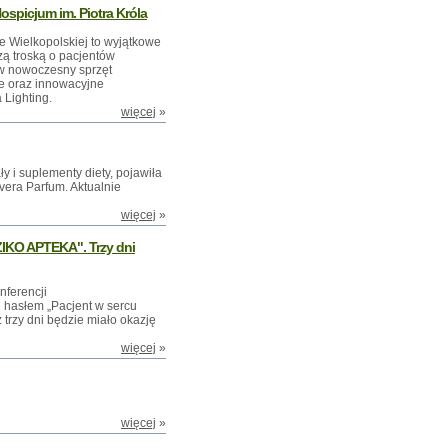
ospicjum im. Piotra Króla
e Wielkopolskiej to wyjątkowe
zą troską o pacjentów
w nowoczesny sprzęt
e oraz innowacyjne
 Lighting.
więcej
»
ły i suplementy diety, pojawiła
vera Parfum. Aktualnie
więcej
»
KO APTEKA". Trzy dni
nferencji
słem „Pacjent w sercu
 trzy dni będzie miało okazję
więcej
»
więcej
»