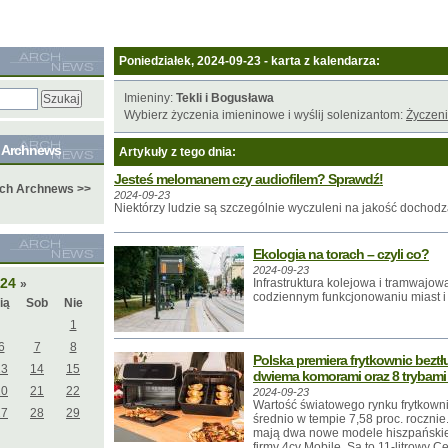
Poniedziałek, 2024-09-23 - karta z kalendarza:
Imieniny:
Tekli i Bogusława
Wybierz życzenia imieninowe i wyślij solenizantom:
Życzeni
e Archnews
Artykuły z tego dnia:
Jesteś melomanem czy audiofilem? Sprawdź!
ych Archnews >>
2024-09-23
Niektórzy ludzie są szczególnie wyczuleni na jakość dochod
Ekologia na torach – czyli co?
2024-09-23
024
Infrastruktura kolejowa i tramwajo
»
codziennym funkcjonowaniu miast i
ią
Sob
Nie
1
6
7
8
Polska premiera frytkownic bezt
13
14
15
dwiema komorami oraz 8 trybami
20
21
22
2024-09-23
Wartość światowego rynku frytkown
27
28
29
średnio w tempie 7,58 proc. rocznie
mają dwa nowe modele hiszpańskiej
firmy 4cv Mobile. Są to 11-litrowy 