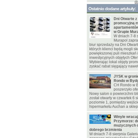
d
Ostatnio dodane artykuły:
Dni Otwarte z
promocyjną m
apartamentów
w Grupie Mur
W dniach 7-8 
Murapol zapra
biur sprzedaży na Dni Otwar
których klienci będą mogli sk
powiększonej puli mieszkań
inwestycyjnych objętych Ofer
Wybierając lokal objęty pro
zyskać rabat sięgający nawet 
JYSK w gron
Rondo w Byd
CH Rondo w B
poszerzyło ofe
Nowy salon o powierzchni bl
został otwarty w czwartek 6 s
poziomie 1, pomiędzy wejśc
hipermarketu Auchan a skle
Winyle wracaj
Przymorze: d
muzycznych o
dobrego brzmienia
W dniach 7-8 sierpnia Galer