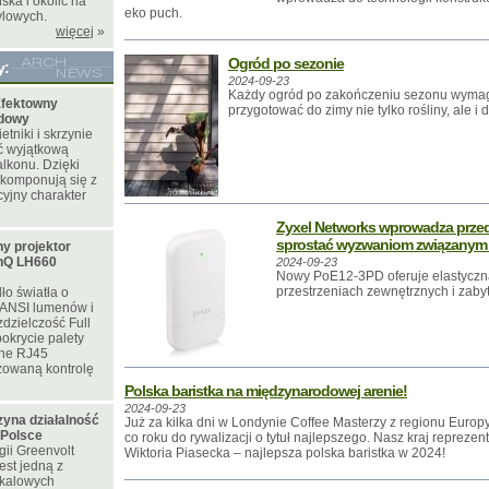
ka i okolic na
eko puch.
ylowych.
więcej
»
Ogród po sezonie
y:
2024-09-23
Każdy ogród po zakończeniu sezonu wymag
fektowny
przygotować do zimy nie tylko rośliny, ale 
odowy
tniki i skrzynie
ć wyjątkową
lkonu. Dzięki
 komponują się z
yjny charakter
Zyxel Networks wprowadza prze
sprostać wyzwaniom związanym 
y projektor
nQ LH660
2024-09-23
Nowy PoE12-3PD oferuje elastyczną
przestrzeniach zewnętrznych i zab
ło światła o
 ANSI lumenów i
zdzielczość Full
okrycie palety
ne RJ45
zowaną kontrolę
Polska baristka na międzynarodowej arenie!
2024-09-23
zyna działalność
Już za kilka dni w Londynie Coffee Masterzy z regionu Europy 
 Polsce
co roku do rywalizacji o tytuł najlepszego. Nasz kraj reprez
ii Greenvolt
Wiktoria Piasecka – najlepsza polska baristka w 2024!
est jedną z
skalowych