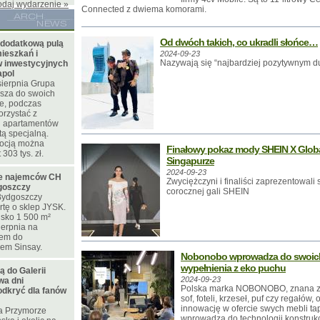
odaj wydarzenie »
Connected z dwiema komorami.
Od dwóch takich, co ukradli słońce…
 dodatkową pulą
ieszkań i
2024-09-23
Nazywają się “najbardziej pozytywnym d
 inwestycyjnych
apol
sierpnia Grupa
sza do swoich
te, podczas
orzystać z
 i apartamentów
tą specjalną.
mocją można
Finałowy pokaz mody SHEIN X Globa
303 tys. zł.
Singapurze
2024-09-23
ie najemców CH
Zwyciężczyni i finaliści zaprezentowali
goszczy
corocznej gali SHEIN
ydgoszczy
rtę o sklep JYSK.
isko 1 500 m²
ierpnia na
iem do
pem Sinsay.
Nobonobo wprowadza do swoic
wypełnienia z eko puchu
ą do Galerii
2024-09-23
wa dni
Polska marka NOBONOBO, znana z o
dkryć dla fanów
sof, foteli, krzeseł, puf czy regałów
innowację w ofercie swych mebli t
ia Przymorze
wprowadza do technologii konstrukc