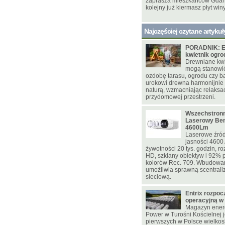
zaprasza mieszkańców Gdańs
kolejny już kiermasz płyt win
Najczęściej czytane artykuł
PORADNIK: E
kwietnik ogr
Drewniane kwie
mogą stanowi
ozdobę tarasu, ogrodu czy ba
urokowi drewna harmonijnie
naturą, wzmacniając relaksac
przydomowej przestrzeni.
Wszechstronn
Laserowy Be
4600Lm
Laserowe źród
jasności 4600
żywotności 20 tys. godzin, ro
HD, szklany obiektyw i 92% p
kolorów Rec. 709. Wbudowa
umożliwia sprawną scentrali
sieciową.
Entrix rozpoc
operacyjną w
Magazyn energ
Power w Turośni Kościelnej j
pierwszych w Polsce wielko