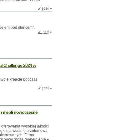
więcej
»
uetem pod słońcem”.
więcej
»
l Challenge 2024 w
 swoje kreacje podczas
więcej
»
h mebli nowoczesne
ferowania wysokiej jakości
, ogłosiła właśnie przełomową
apicerowanych. Firma
ji nowy rodzaj wypełnienia –