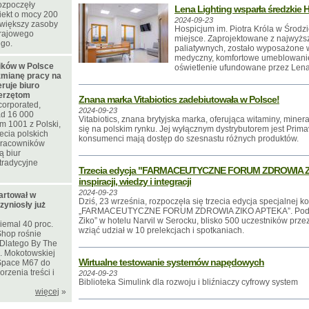
rozpoczęły
Lena Lighting wsparła średzkie H
iekt o mocy 200
2024-09-23
większy zasoby
Hospicjum im. Piotra Króla w Środzi
krajowego
miejsce. Zaprojektowane z najwyżs
ego.
paliatywnych, zostało wyposażone 
medyczny, komfortowe umeblowani
ków w Polsce
oświetlenie ufundowane przez Lena
zmianę pracy na
eruje biuro
ierzętom
Znana marka Vitabiotics zadebiutowała w Polsce!
corporated,
2024-09-23
d 16 000
Vitabiotics, znana brytyjska marka, oferująca witaminy, minera
m 1001 z Polski,
się na polskim rynku. Jej wyłącznym dystrybutorem jest Prima
ecia polskich
konsumenci mają dostęp do szesnastu różnych produktów.
 pracowników
ą biur
tradycyjne
Trzecia edycja "FARMACEUTYCZNE FORUM ZDROWIA ZI
inspiracji, wiedzy i integracji
2024-09-23
artował w
Dziś, 23 września, rozpoczęła się trzecia edycja specjalnej ko
zyniosły już
„FARMACEUTYCZNE FORUM ZDROWIA ZIKO APTEKA”. Pod ha
Ziko” w hotelu Narvil w Serocku, blisko 500 uczestników przez
iemal 40 proc.
wziąć udział w 10 prelekcjach i spotkaniach.
Shop rośnie
. Dlatego By The
l. Mokotowskiej
Wirtualne testowanie systemów napędowych
Space M67 do
rzenia treści i
2024-09-23
Biblioteka Simulink dla rozwoju i bliźniaczy cyfrowy system
więcej
»