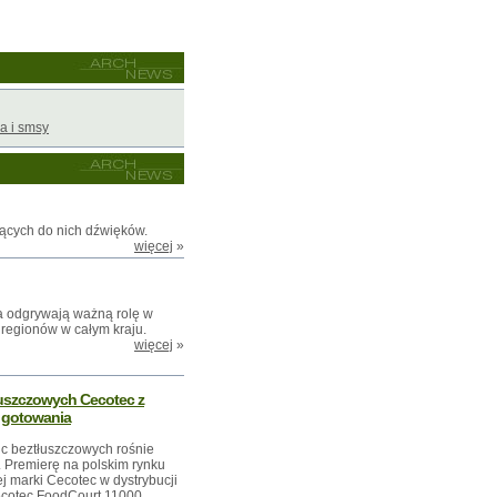
a i smsy
zących do nich dźwięków.
więcej
»
wa odgrywają ważną rolę w
 regionów w całym kraju.
więcej
»
łuszczowych Cecotec z
 gotowania
ic beztłuszczowych rośnie
. Premierę na polskim rynku
 marki Cecotec w dystrybucji
Cecotec FoodCourt 11000