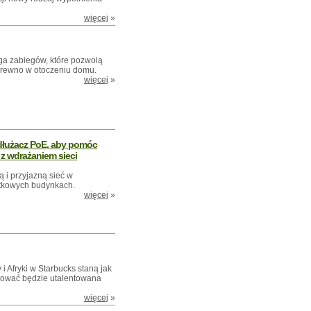
więcej
»
a zabiegów, które pozwolą
i drewno w otoczeniu domu.
więcej
»
dłużacz PoE, aby pomóc
z wdrażaniem sieci
 i przyjazną sieć w
ytkowych budynkach.
więcej
»
i Afryki w Starbucks staną jak
entować będzie utalentowana
więcej
»