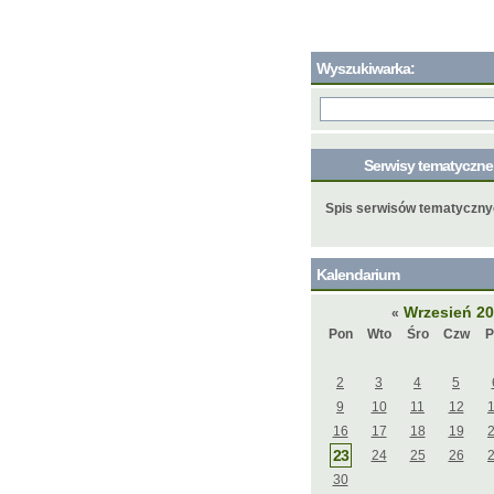
Wyszukiwarka:
Serwisy tematyczn
Spis serwisów tematyczn
Kalendarium
Wrzesień 2
«
Pon
Wto
Śro
Czw
P
2
3
4
5
9
10
11
12
16
17
18
19
23
24
25
26
30