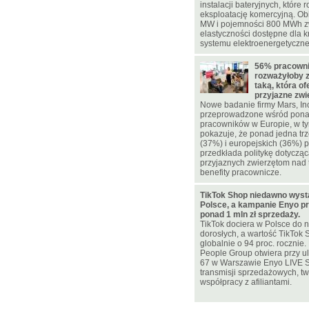
instalacji bateryjnych, które 
eksploatację komercyjną. Ob
MW i pojemności 800 MWh z
elastyczności dostępne dla 
systemu elektroenergetyczn
56% pracowni
rozważyłoby 
taką, która of
przyjazne zw
Nowe badanie firmy Mars, In
przeprowadzone wśród pona
pracowników w Europie, w ty
pokazuje, że ponad jedna trz
(37%) i europejskich (36%)
przedkłada politykę dotycząc
przyjaznych zwierzętom nad 
benefity pracownicze.
TikTok Shop niedawno wyst
Polsce, a kampanie Enyo pr
ponad 1 mln zł sprzedaży.
TikTok dociera w Polsce do n
dorosłych, a wartość TikTok 
globalnie o 94 proc. rocznie
People Group otwiera przy u
67 w Warszawie Enyo LIVE 
transmisji sprzedażowych, two
współpracy z afiliantami.