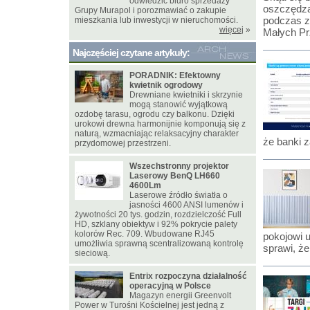
odwiedzić biuro sprzedaży
oszczędza
Grupy Murapol i porozmawiać o zakupie
podczas z
mieszkania lub inwestycji w nieruchomości.
więcej
»
Małych Pr
Najczęściej czytane artykuły:
PORADNIK: Efektowny
kwietnik ogrodowy
Drewniane kwietniki i skrzynie
mogą stanowić wyjątkową
ozdobę tarasu, ogrodu czy balkonu. Dzięki
urokowi drewna harmonijnie komponują się z
naturą, wzmacniając relaksacyjny charakter
że banki 
przydomowej przestrzeni.
Wszechstronny projektor
Laserowy BenQ LH660
4600Lm
Laserowe źródło światła o
jasności 4600 ANSI lumenów i
żywotności 20 tys. godzin, rozdzielczość Full
HD, szklany obiektyw i 92% pokrycie palety
kolorów Rec. 709. Wbudowane RJ45
pokojowi 
umożliwia sprawną scentralizowaną kontrolę
sprawi, że
sieciową.
Entrix rozpoczyna działalność
operacyjną w Polsce
Magazyn energii Greenvolt
Power w Turośni Kościelnej jest jedną z