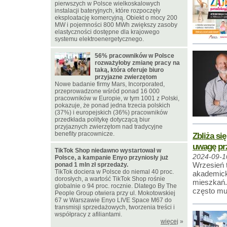
pierwszych w Polsce wielkoskalowych
instalacji bateryjnych, które rozpoczęły
eksploatację komercyjną. Obiekt o mocy 200
MW i pojemności 800 MWh zwiększy zasoby
elastyczności dostępne dla krajowego
systemu elektroenergetycznego.
56% pracowników w Polsce
rozważyłoby zmianę pracy na
taką, która oferuje biuro
przyjazne zwierzętom
Nowe badanie firmy Mars, Incorporated,
przeprowadzone wśród ponad 16 000
pracowników w Europie, w tym 1001 z Polski,
pokazuje, że ponad jedna trzecia polskich
(37%) i europejskich (36%) pracowników
przedkłada politykę dotyczącą biur
przyjaznych zwierzętom nad tradycyjne
benefity pracownicze.
Zbliża si
uwagę pr
TikTok Shop niedawno wystartował w
2024-09-1
Polsce, a kampanie Enyo przyniosły już
Wrzesień 
ponad 1 mln zł sprzedaży.
TikTok dociera w Polsce do niemal 40 proc.
akademick
dorosłych, a wartość TikTok Shop rośnie
mieszkań.
globalnie o 94 proc. rocznie. Dlatego By The
często mu
People Group otwiera przy ul. Mokotowskiej
67 w Warszawie Enyo LIVE Space M67 do
transmisji sprzedażowych, tworzenia treści i
współpracy z afiliantami.
więcej
»