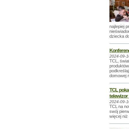
najlepiej 
nieświado
dziecka do
Konferenc
2024-09-1
TCL, świat
produktów
podkreśla
domowej ro
TCL pokaz
telewizo
2024-09-1
TCL na no
swój pier
więcej niż