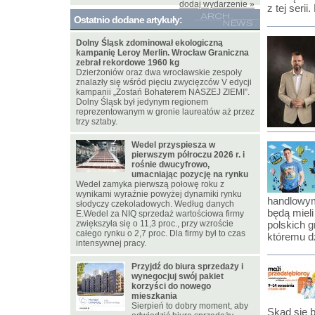
dodaj wydarzenie »
z tej ser
Ostatnio dodane artykuły:
Dolny Śląsk zdominował ekologiczną
kampanię Leroy Merlin. Wrocław Graniczna
zebrał rekordowe 1960 kg
Dzierżoniów oraz dwa wrocławskie zespoły
znalazły się wśród pięciu zwycięzców V edycji
kampanii „Zostań Bohaterem NASZEJ ZIEMI”.
Dolny Śląsk był jedynym regionem
reprezentowanym w gronie laureatów aż przez
trzy sztaby.
Wedel przyspiesza w
pierwszym półroczu 2026 r. i
rośnie dwucyfrowo,
umacniając pozycję na rynku
Wedel zamyka pierwszą połowę roku z
wynikami wyraźnie powyżej dynamiki rynku
handlowym
słodyczy czekoladowych. Według danych
będą mieli
E.Wedel za NIQ sprzedaż wartościowa firmy
zwiększyła się o 11,3 proc., przy wzroście
polskich 
całego rynku o 2,7 proc. Dla firmy był to czas
któremu d
intensywnej pracy.
Przyjdź do biura sprzedaży i
wynegocjuj swój pakiet
korzyści do nowego
mieszkania
Sierpień to dobry moment, aby
Skąd się b