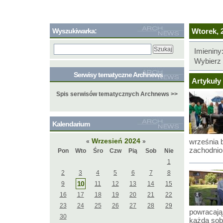
Wyszukiwarka:
Wtorek, 2
Imieniny
Wybierz 
Serwisy tematyczne Archnews
Artykuły 
Spis serwisów tematycznych Archnews >>
Kalendarium
Wrzesień 2024
września 
«
»
zachodnio
Pon
Wto
Śro
Czw
Pią
Sob
Nie
1
2
3
4
5
6
7
8
10
9
11
12
13
14
15
16
17
18
19
20
21
22
23
24
25
26
27
28
29
powracają
30
każdą sob