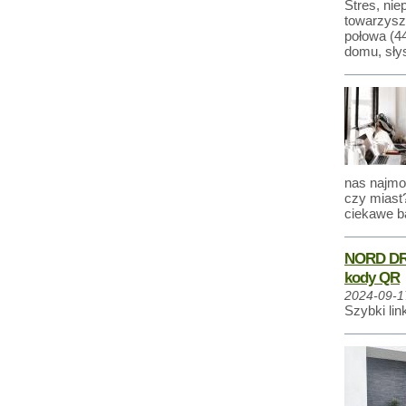
Stres, nie
towarzysz
połowa (44
domu, sły
nas najmo
czy miast
ciekawe ba
NORD DR
kody QR
2024-09-1
Szybki li