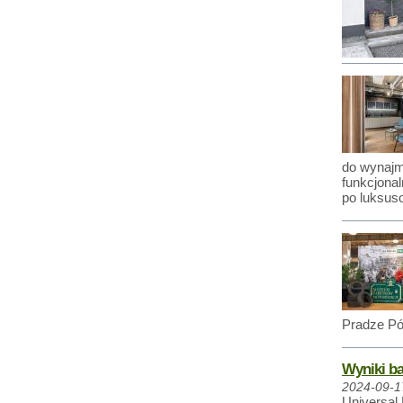
do wynajm
funkcjona
po luksus
Pradze Pół
Wyniki ba
2024-09-1
Universal