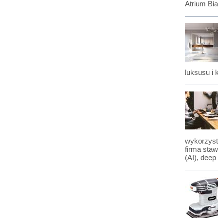
Atrium Bia
luksusu i 
wykorzystu
firma staw
(AI), deep