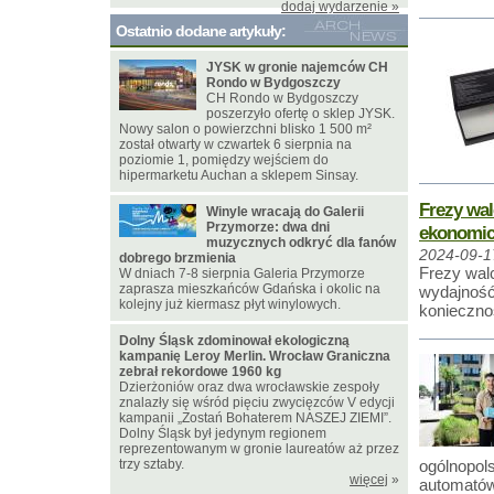
dodaj wydarzenie »
Ostatnio dodane artykuły:
JYSK w gronie najemców CH
Rondo w Bydgoszczy
CH Rondo w Bydgoszczy
poszerzyło ofertę o sklep JYSK.
Nowy salon o powierzchni blisko 1 500 m²
został otwarty w czwartek 6 sierpnia na
poziomie 1, pomiędzy wejściem do
hipermarketu Auchan a sklepem Sinsay.
Frezy wal
Winyle wracają do Galerii
Przymorze: dwa dni
ekonomic
muzycznych odkryć dla fanów
2024-09-1
dobrego brzmienia
Frezy wal
W dniach 7-8 sierpnia Galeria Przymorze
zaprasza mieszkańców Gdańska i okolic na
wydajność
kolejny już kiermasz płyt winylowych.
koniecznoś
Dolny Śląsk zdominował ekologiczną
kampanię Leroy Merlin. Wrocław Graniczna
zebrał rekordowe 1960 kg
Dzierżoniów oraz dwa wrocławskie zespoły
znalazły się wśród pięciu zwycięzców V edycji
kampanii „Zostań Bohaterem NASZEJ ZIEMI”.
Dolny Śląsk był jedynym regionem
reprezentowanym w gronie laureatów aż przez
trzy sztaby.
ogólnopols
więcej
»
automatów