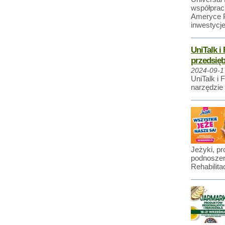
współprac
Ameryce Pó
inwestycje
UniTalk i
przedsięb
2024-09-1
UniTalk i 
narzędzie
Jeżyki, p
podnoszen
Rehabilita