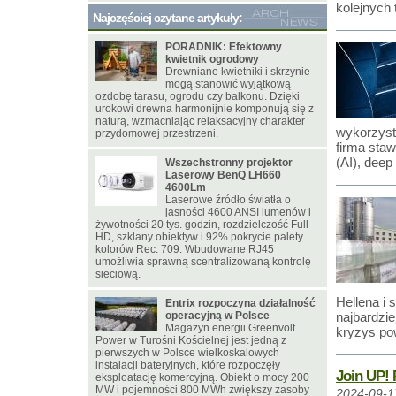
kolejnych
Najczęściej czytane artykuły:
PORADNIK: Efektowny
kwietnik ogrodowy
Drewniane kwietniki i skrzynie
mogą stanowić wyjątkową
ozdobę tarasu, ogrodu czy balkonu. Dzięki
urokowi drewna harmonijnie komponują się z
naturą, wzmacniając relaksacyjny charakter
wykorzystu
przydomowej przestrzeni.
firma staw
(AI), deep
Wszechstronny projektor
Laserowy BenQ LH660
4600Lm
Laserowe źródło światła o
jasności 4600 ANSI lumenów i
żywotności 20 tys. godzin, rozdzielczość Full
HD, szklany obiektyw i 92% pokrycie palety
kolorów Rec. 709. Wbudowane RJ45
umożliwia sprawną scentralizowaną kontrolę
sieciową.
Hellena i 
Entrix rozpoczyna działalność
operacyjną w Polsce
najbardzi
Magazyn energii Greenvolt
kryzys po
Power w Turośni Kościelnej jest jedną z
pierwszych w Polsce wielkoskalowych
instalacji bateryjnych, które rozpoczęły
Join UP! 
eksploatację komercyjną. Obiekt o mocy 200
MW i pojemności 800 MWh zwiększy zasoby
2024-09-1