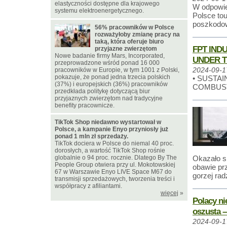
elastyczności dostępne dla krajowego
W odpowie
systemu elektroenergetycznego.
Polsce tou
poszkodow
56% pracowników w Polsce
rozważyłoby zmianę pracy na
taką, która oferuje biuro
FPT IND
przyjazne zwierzętom
Nowe badanie firmy Mars, Incorporated,
UNDER T
przeprowadzone wśród ponad 16 000
pracowników w Europie, w tym 1001 z Polski,
2024-09-1
pokazuje, że ponad jedna trzecia polskich
• SUSTAI
(37%) i europejskich (36%) pracowników
COMBUST
przedkłada politykę dotyczącą biur
przyjaznych zwierzętom nad tradycyjne
benefity pracownicze.
TikTok Shop niedawno wystartował w
Polsce, a kampanie Enyo przyniosły już
ponad 1 mln zł sprzedaży.
TikTok dociera w Polsce do niemal 40 proc.
dorosłych, a wartość TikTok Shop rośnie
globalnie o 94 proc. rocznie. Dlatego By The
Okazało si
People Group otwiera przy ul. Mokotowskiej
obawie pr
67 w Warszawie Enyo LIVE Space M67 do
gorzej rad
transmisji sprzedażowych, tworzenia treści i
współpracy z afiliantami.
więcej
»
Polacy ni
oszusta –
2024-09-1