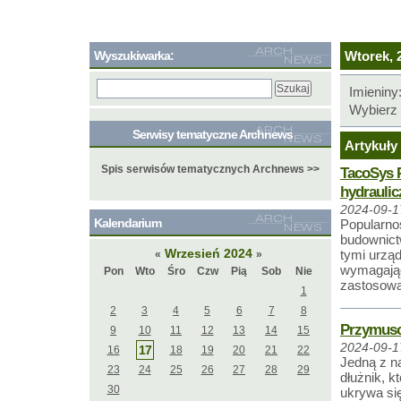
Wyszukiwarka:
Wtorek, 2
Imieniny
Wybierz 
Serwisy tematyczne Archnews
Artykuły 
Spis serwisów tematycznych Archnews >>
TacoSys P
hydraulic
2024-09-1
Kalendarium
Popularno
budownict
Wrzesień 2024
tymi urzą
«
»
wymagając
Pon
Wto
Śro
Czw
Pią
Sob
Nie
zastosowa
1
2
3
4
5
6
7
8
Przymusow
9
10
11
12
13
14
15
2024-09-1
17
16
18
19
20
21
22
Jedną z na
23
24
25
26
27
28
29
dłużnik, k
30
ukrywa się