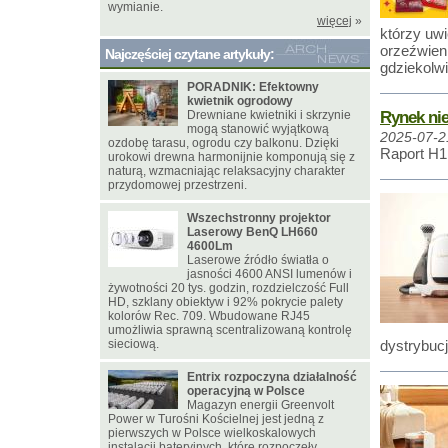
wymianie.
więcej
»
którzy uw
orzeźwieni
Najczęściej czytane artykuły:
gdziekolwi
PORADNIK: Efektowny
kwietnik ogrodowy
Rynek ni
Drewniane kwietniki i skrzynie
mogą stanowić wyjątkową
2025-07-2
ozdobę tarasu, ogrodu czy balkonu. Dzięki
Raport H1
urokowi drewna harmonijnie komponują się z
naturą, wzmacniając relaksacyjny charakter
przydomowej przestrzeni.
Wszechstronny projektor
Laserowy BenQ LH660
4600Lm
Laserowe źródło światła o
jasności 4600 ANSI lumenów i
żywotności 20 tys. godzin, rozdzielczość Full
HD, szklany obiektyw i 92% pokrycie palety
kolorów Rec. 709. Wbudowane RJ45
umożliwia sprawną scentralizowaną kontrolę
sieciową.
dystrybuc
Entrix rozpoczyna działalność
operacyjną w Polsce
Magazyn energii Greenvolt
Power w Turośni Kościelnej jest jedną z
pierwszych w Polsce wielkoskalowych
instalacji bateryjnych, które rozpoczęły