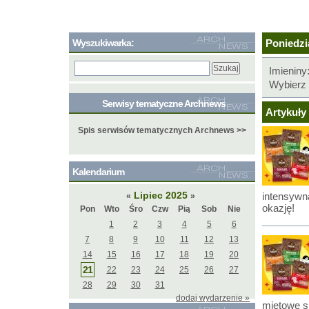
Wyszukiwarka:
Poniedzia
Imieniny
Wybierz 
Serwisy tematyczne Archnews
Artykuły 
Spis serwisów tematycznych Archnews >>
Kalendarium
Lipiec 2025
intensywn
«
»
okazję!
Pon
Wto
Śro
Czw
Pią
Sob
Nie
1
2
3
4
5
6
7
8
9
10
11
12
13
14
15
16
17
18
19
20
21
22
23
24
25
26
27
28
29
30
31
dodaj wydarzenie »
miętowe s