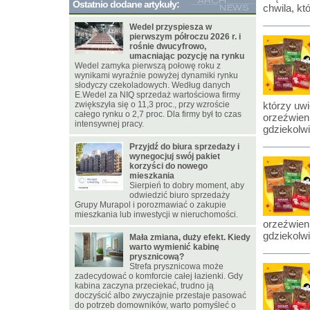
Ostatnio dodane artykuły:
chwila, kt
Wedel przyspiesza w
pierwszym półroczu 2026 r. i
rośnie dwucyfrowo,
umacniając pozycję na rynku
Wedel zamyka pierwszą połowę roku z
wynikami wyraźnie powyżej dynamiki rynku
słodyczy czekoladowych. Według danych
E.Wedel za NIQ sprzedaż wartościowa firmy
zwiększyła się o 11,3 proc., przy wzroście
którzy uw
całego rynku o 2,7 proc. Dla firmy był to czas
orzeźwieni
intensywnej pracy.
gdziekolwi
Przyjdź do biura sprzedaży i
wynegocjuj swój pakiet
korzyści do nowego
mieszkania
Sierpień to dobry moment, aby
odwiedzić biuro sprzedaży
Grupy Murapol i porozmawiać o zakupie
mieszkania lub inwestycji w nieruchomości.
orzeźwieni
gdziekolwi
Mała zmiana, duży efekt. Kiedy
warto wymienić kabinę
prysznicową?
Strefa prysznicowa może
zadecydować o komforcie całej łazienki. Gdy
kabina zaczyna przeciekać, trudno ją
doczyścić albo zwyczajnie przestaje pasować
do potrzeb domowników, warto pomyśleć o