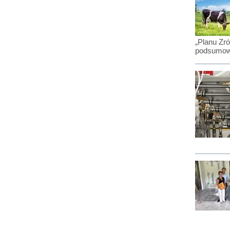
„Planu Zr
podsumowu