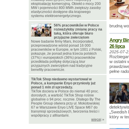
eksploatację komercyjną. Obiekt o mocy 200
MW i pojemności 800 MWh zwiększy zasoby
elastyczności dostępne dla krajowego
systemu elektroenergetycznego.
56% pracowników w Polsce
brudną wo
rozważyłoby zmianę pracy na
taką, która oferuje biuro
przyjazne zwierzętom
Angry Bir
Nowe badanie firmy Mars, Incorporated,
26 lipca
przeprowadzone wśród ponad 16 000
pracowników w Europie, w tym 1001 z Polski,
2025-07-2
pokazuje, że ponad jedna trzecia polskich
Rozbiegane
(37%) i europejskich (36%) pracowników
w ostatni 
przedkłada politykę dotyczącą biur
przyjaznych zwierzętom nad tradycyjne
prawdziwe
benefity pracownicze.
pełne rado
TikTok Shop niedawno wystartował w
Polsce, a kampanie Enyo przyniosły już
ponad 1 mln zł sprzedaży.
TikTok dociera w Polsce do niemal 40 proc.
dorosłych, a wartość TikTok Shop rośnie
globalnie o 94 proc. rocznie. Dlatego By The
People Group otwiera przy ul. Mokotowskiej
detektywi
67 w Warszawie Enyo LIVE Space M67 do
transmisji sprzedażowych, tworzenia treści i
„Swedish 
współpracy z afiliantami.
który w te
więcej
»