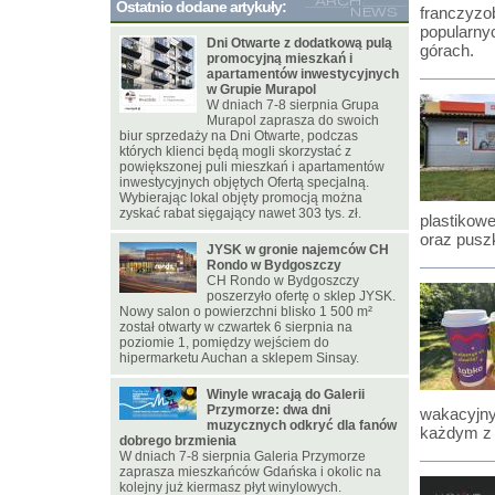
Ostatnio dodane artykuły:
franczyzob
popularny
Dni Otwarte z dodatkową pulą
górach.
promocyjną mieszkań i
apartamentów inwestycyjnych
w Grupie Murapol
W dniach 7-8 sierpnia Grupa
Murapol zaprasza do swoich
biur sprzedaży na Dni Otwarte, podczas
których klienci będą mogli skorzystać z
powiększonej puli mieszkań i apartamentów
inwestycyjnych objętych Ofertą specjalną.
Wybierając lokal objęty promocją można
zyskać rabat sięgający nawet 303 tys. zł.
plastikowe
oraz puszk
JYSK w gronie najemców CH
Rondo w Bydgoszczy
CH Rondo w Bydgoszczy
poszerzyło ofertę o sklep JYSK.
Nowy salon o powierzchni blisko 1 500 m²
został otwarty w czwartek 6 sierpnia na
poziomie 1, pomiędzy wejściem do
hipermarketu Auchan a sklepem Sinsay.
Winyle wracają do Galerii
Przymorze: dwa dni
wakacyjny
muzycznych odkryć dla fanów
każdym z 
dobrego brzmienia
W dniach 7-8 sierpnia Galeria Przymorze
zaprasza mieszkańców Gdańska i okolic na
kolejny już kiermasz płyt winylowych.