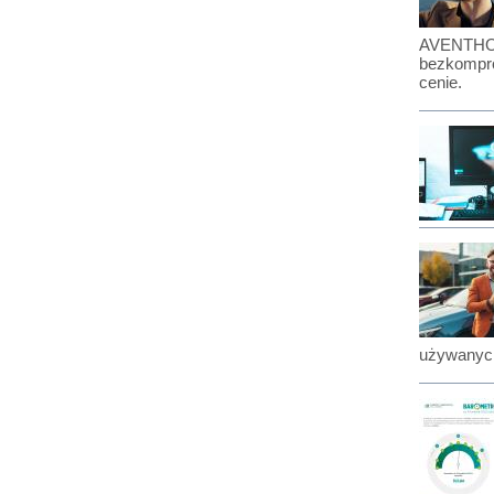
AVENTHO: 
bezkompro
cenie.
używanyc