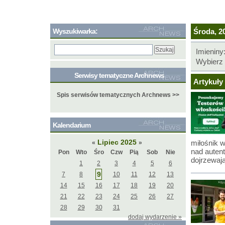
Wyszukiwarka:
Środa, 20
Imieniny
Wybierz 
Serwisy tematyczne Archnews
Artykuły 
Spis serwisów tematycznych Archnews >>
Kalendarium
Lipiec 2025
miłośnik w
«
»
nad auten
Pon
Wto
Śro
Czw
Pią
Sob
Nie
dojrzewają
1
2
3
4
5
6
9
7
8
10
11
12
13
14
15
16
17
18
19
20
21
22
23
24
25
26
27
28
29
30
31
dodaj wydarzenie »