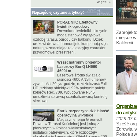
więcej
»
Najczęściej czytane artykuły:
PORADNIK: Efektowny
kwietnik ogrodowy
Drewniane kwietniki i skrzynie
Zaprojekt
mogą stanowić wyjątkową
miejsce 
ozdobę tarasu, ogrodu czy balkonu. Dzięki
Kalifornii.
urokowi drewna harmonijnie komponują się z
naturą, wzmacniając relaksacyjny charakter
przydomowej przestrzeni.
Wszechstronny projektor
Laserowy BenQ LH660
4600Lm
Laserowe źródło światła o
jasności 4600 ANSI lumenów i
żywotności 20 tys. godzin, rozdzielczość Full
HD, szklany obiektyw i 92% pokrycie palety
kolorów Rec. 709. Wbudowane RJ45
umożliwia sprawną scentralizowaną kontrolę
sieciową.
Organizac
Entrix rozpoczyna działalność
do antyko
operacyjną w Polsce
2025-07-0
Magazyn energii Greenvolt
Sześć org
Power w Turośni Kościelnej jest jedną z
pierwszych w Polsce wielkoskalowych
Zdrowia, 
instalacji bateryjnych, które rozpoczęły
Polsce sw
eksploatację komercyjną. Obiekt o mocy 200