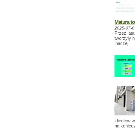
Matura t
2025-07-0
Przez lat
tworzyły n
inaczej.
klientów 
na koniec