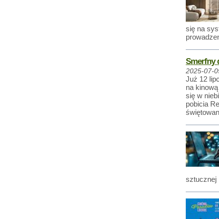
się na sy
prowadzeni
Smerfny d
2025-07-0
Już 12 li
na kinową 
się w nieb
pobicia R
świętowani
sztucznej i