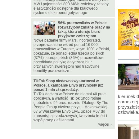
MW i pojemności 800 MWh zwiększy zasoby
elastyczności dostępne dla krajowego
systemu elektroenergetycznego.
56% pracowników w Polsce
rozważyłoby zmianę pracy na
taką, która oferuje biuro
przyjazne zwierzętom
Nowe badanie firmy Mars, Incorporated,
przeprowadzone wśród ponad 16 000
pracowników w Europie, w tym 1001 z Polski,
pokazuje, że ponad jedna trzecia polskich
(37%) i europejskich (36%) pracowników
przedkłada politykę dotyczącą biur
przyjaznych zwierzętom nad tradycyjne
benefity pracownicze.
TikTok Shop niedawno wystartował w
Polsce, a kampanie Enyo przyniosły już
ponad 1 mln zł sprzedaży.
TikTok dociera w Polsce do niemal 40 proc.
kierunek d
dorosłych, a wartość TikTok Shop rośnie
corocznej 
globalnie o 94 proc. rocznie. Dlatego By The
przyszłoś
People Group otwiera przy ul. Mokotowskiej
67 w Warszawie Enyo LIVE Space M67 do
człowieka
transmisji sprzedażowych, tworzenia treści i
współpracy z afiliantami.
więcej
»