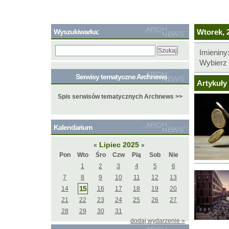
Wyszukiwarka:
Wtorek, 2
Imieniny
Wybierz 
Serwisy tematyczne Archnews
Artykuły 
Spis serwisów tematycznych Archnews >>
Kalendarium
Lipiec 2025
«
»
Pon
Wto
Śro
Czw
Pią
Sob
Nie
1
2
3
4
5
6
7
8
9
10
11
12
13
15
14
16
17
18
19
20
21
22
23
24
25
26
27
28
29
30
31
dodaj wydarzenie »