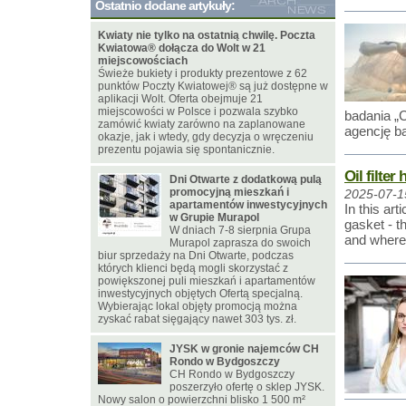
Ostatnio dodane artykuły:
Kwiaty nie tylko na ostatnią chwilę. Poczta
Kwiatowa® dołącza do Wolt w 21
miejscowościach
Świeże bukiety i produkty prezentowe z 62
punktów Poczty Kwiatowej® są już dostępne w
aplikacji Wolt. Oferta obejmuje 21
miejscowości w Polsce i pozwala szybko
badania „
zamówić kwiaty zarówno na zaplanowane
agencję b
okazje, jak i wtedy, gdy decyzja o wręczeniu
prezentu pojawia się spontanicznie.
Oil filter
Dni Otwarte z dodatkową pulą
promocyjną mieszkań i
2025-07-1
apartamentów inwestycyjnych
In this art
w Grupie Murapol
gasket - t
W dniach 7-8 sierpnia Grupa
and where 
Murapol zaprasza do swoich
biur sprzedaży na Dni Otwarte, podczas
których klienci będą mogli skorzystać z
powiększonej puli mieszkań i apartamentów
inwestycyjnych objętych Ofertą specjalną.
Wybierając lokal objęty promocją można
zyskać rabat sięgający nawet 303 tys. zł.
JYSK w gronie najemców CH
Rondo w Bydgoszczy
CH Rondo w Bydgoszczy
poszerzyło ofertę o sklep JYSK.
Nowy salon o powierzchni blisko 1 500 m²