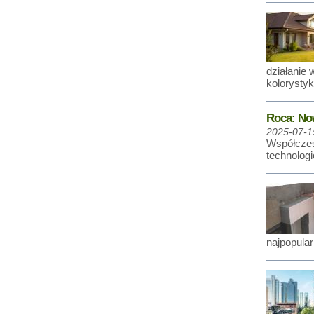
działanie
kolorystyk
Roca: Now
2025-07-1
Współczesn
technologi
najpopula