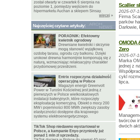
został otwarty w czwartek 6 sierpnia na
Scallier 
poziomie 1, pomiędzy wejściem do
hipermarketu Auchan a sklepem Sinsay.
2025-07-1
więcej
»
Firma Sca
parków ha
Najczęściej czytane artykuły:
Darłowie, 
PORADNIK: Efektowny
kwietnik ogrodowy
OMODA & 
Drewniane kwietniki i skrzynie
Zero
mogą stanowić wyjątkową
ozdobę tarasu, ogrodu czy balkonu. Dzięki
2025-07-1
urokowi drewna harmonijnie komponują się z
Marka OM
naturą, wzmacniając relaksacyjny charakter
jednej z n
przydomowej przestrzeni.
Współprac
cykl rozm
Entrix rozpoczyna działalność
operacyjną w Polsce
lipca.
Magazyn energii Greenvolt
Power w Turośni Kościelnej jest jedną z
pierwszych w Polsce wielkoskalowych
instalacji bateryjnych, które rozpoczęły
eksploatację komercyjną. Obiekt o mocy 200
MW i pojemności 800 MWh zwiększy zasoby
elastyczności dostępne dla krajowego
Managemen
systemu elektroenergetycznego.
twórców i
dwóch aktu
TikTok Shop niedawno wystartował w
Polsce, a kampanie Enyo przyniosły już
ponad 1 mln zł sprzedaży.
TikTok dociera w Polsce do niemal 40 proc.