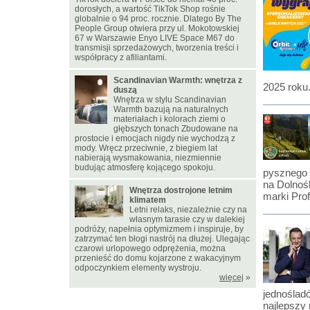
dorosłych, a wartość TikTok Shop rośnie
globalnie o 94 proc. rocznie. Dlatego By The
People Group otwiera przy ul. Mokotowskiej
67 w Warszawie Enyo LIVE Space M67 do
transmisji sprzedażowych, tworzenia treści i
współpracy z afiliantami.
Scandinavian Warmth: wnętrza z
2025 roku
duszą
Wnętrza w stylu Scandinavian
Warmth bazują na naturalnych
materiałach i kolorach ziemi o
głębszych tonach Zbudowane na
prostocie i emocjach nigdy nie wychodzą z
mody. Wręcz przeciwnie, z biegiem lat
nabierają wysmakowania, niezmiennie
budując atmosferę kojącego spokoju.
pysznego 
na Dolnoś
Wnętrza dostrojone letnim
marki Prof
klimatem
Letni relaks, niezależnie czy na
własnym tarasie czy w dalekiej
podróży, napełnia optymizmem i inspiruje, by
zatrzymać ten błogi nastrój na dłużej. Ulegając
czarowi urlopowego odprężenia, można
przenieść do domu kojarzone z wakacyjnym
odpoczynkiem elementy wystroju.
więcej
»
jednoślad
najlepszy