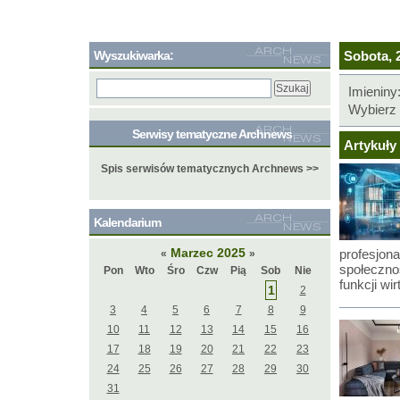
Wyszukiwarka:
Sobota, 2
Imieniny
Wybierz 
Serwisy tematyczne Archnews
Artykuły 
Spis serwisów tematycznych Archnews >>
Kalendarium
Marzec 2025
profesjona
«
»
społeczno
Pon
Wto
Śro
Czw
Pią
Sob
Nie
funkcji wi
1
2
3
4
5
6
7
8
9
10
11
12
13
14
15
16
17
18
19
20
21
22
23
24
25
26
27
28
29
30
31