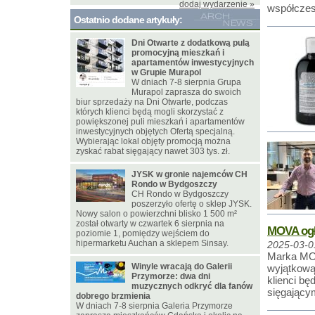
dodaj wydarzenie »
współczes
Ostatnio dodane artykuły:
Dni Otwarte z dodatkową pulą
promocyjną mieszkań i
apartamentów inwestycyjnych
w Grupie Murapol
W dniach 7-8 sierpnia Grupa
Murapol zaprasza do swoich
biur sprzedaży na Dni Otwarte, podczas
których klienci będą mogli skorzystać z
powiększonej puli mieszkań i apartamentów
inwestycyjnych objętych Ofertą specjalną.
Wybierając lokal objęty promocją można
zyskać rabat sięgający nawet 303 tys. zł.
JYSK w gronie najemców CH
Rondo w Bydgoszczy
CH Rondo w Bydgoszczy
poszerzyło ofertę o sklep JYSK.
Nowy salon o powierzchni blisko 1 500 m²
został otwarty w czwartek 6 sierpnia na
MOVA ogł
poziomie 1, pomiędzy wejściem do
hipermarketu Auchan a sklepem Sinsay.
2025-03-0
Marka MOV
Winyle wracają do Galerii
wyjątkową
Przymorze: dwa dni
klienci bę
muzycznych odkryć dla fanów
sięgający
dobrego brzmienia
W dniach 7-8 sierpnia Galeria Przymorze