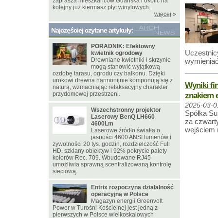
zaprasza mieszkańców Gdańska i okolic na
kolejny już kiermasz płyt winylowych.
więcej
»
Najczęściej czytane artykuły:
PORADNIK: Efektowny
Uczestnic
kwietnik ogrodowy
Drewniane kwietniki i skrzynie
wymieniać 
mogą stanowić wyjątkową
ozdobę tarasu, ogrodu czy balkonu. Dzięki
urokowi drewna harmonijnie komponują się z
Wyniki f
naturą, wzmacniając relaksacyjny charakter
przydomowej przestrzeni.
znakiem e
2025-03-0
Wszechstronny projektor
Spółka Su
Laserowy BenQ LH660
za czwarty
4600Lm
wejściem 
Laserowe źródło światła o
jasności 4600 ANSI lumenów i
żywotności 20 tys. godzin, rozdzielczość Full
HD, szklany obiektyw i 92% pokrycie palety
kolorów Rec. 709. Wbudowane RJ45
umożliwia sprawną scentralizowaną kontrolę
sieciową.
Entrix rozpoczyna działalność
operacyjną w Polsce
Magazyn energii Greenvolt
Power w Turośni Kościelnej jest jedną z
pierwszych w Polsce wielkoskalowych