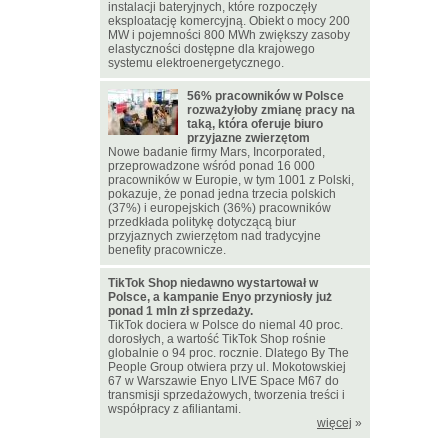
instalacji bateryjnych, które rozpoczęły
eksploatację komercyjną. Obiekt o mocy 200
MW i pojemności 800 MWh zwiększy zasoby
elastyczności dostępne dla krajowego
systemu elektroenergetycznego.
56% pracowników w Polsce
rozważyłoby zmianę pracy na
taką, która oferuje biuro
przyjazne zwierzętom
Nowe badanie firmy Mars, Incorporated,
przeprowadzone wśród ponad 16 000
pracowników w Europie, w tym 1001 z Polski,
pokazuje, że ponad jedna trzecia polskich
(37%) i europejskich (36%) pracowników
przedkłada politykę dotyczącą biur
przyjaznych zwierzętom nad tradycyjne
benefity pracownicze.
TikTok Shop niedawno wystartował w
Polsce, a kampanie Enyo przyniosły już
ponad 1 mln zł sprzedaży.
TikTok dociera w Polsce do niemal 40 proc.
dorosłych, a wartość TikTok Shop rośnie
globalnie o 94 proc. rocznie. Dlatego By The
People Group otwiera przy ul. Mokotowskiej
67 w Warszawie Enyo LIVE Space M67 do
transmisji sprzedażowych, tworzenia treści i
współpracy z afiliantami.
więcej
»