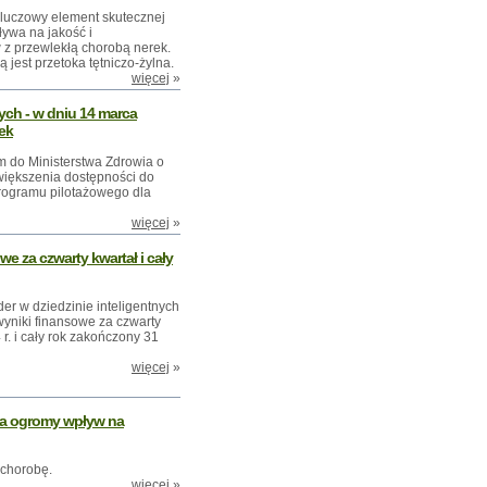
luczowy element skutecznej
ływa na jakość i
 z przewlekłą chorobą nerek.
est przetoka tętniczo-żylna.
więcej
»
ych - w dniu 14 marca
ek
m do Ministerstwa Zdrowia o
zwiększenia dostępności do
ogramu pilotażowego dla
więcej
»
e za czwarty kwartał i cały
er w dziedzinie inteligentnych
wyniki finansowe za czwarty
r. i cały rok zakończony 31
więcej
»
ma ogromy wpływ na
 chorobę.
więcej
»