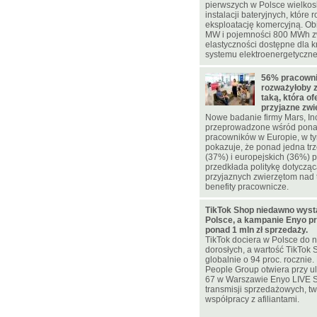
pierwszych w Polsce wielko
instalacji bateryjnych, które 
eksploatację komercyjną. Ob
MW i pojemności 800 MWh z
elastyczności dostępne dla 
systemu elektroenergetyczn
56% pracowni
rozważyłoby 
taką, która of
przyjazne zw
Nowe badanie firmy Mars, In
przeprowadzone wśród pona
pracowników w Europie, w ty
pokazuje, że ponad jedna trz
(37%) i europejskich (36%)
przedkłada politykę dotycząc
przyjaznych zwierzętom nad 
benefity pracownicze.
TikTok Shop niedawno wyst
Polsce, a kampanie Enyo pr
ponad 1 mln zł sprzedaży.
TikTok dociera w Polsce do n
dorosłych, a wartość TikTok 
globalnie o 94 proc. rocznie
People Group otwiera przy u
67 w Warszawie Enyo LIVE 
transmisji sprzedażowych, two
współpracy z afiliantami.