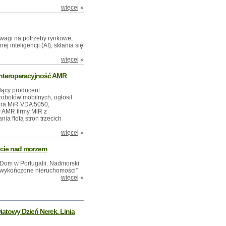
więcej
»
uwagi na potrzeby rynkowe,
 inteligencji (AI), skłania się
więcej
»
interoperacyjność AMR
odący producent
obotów mobilnych, ogłosił
era MiR VDA 5050,
w AMR firmy MiR z
a flotą stron trzecich
więcej
»
życie nad morzem
Dom w Portugalii. Nadmorski
ni wykończone nieruchomości”
więcej
»
atowy Dzień Nerek. Linia