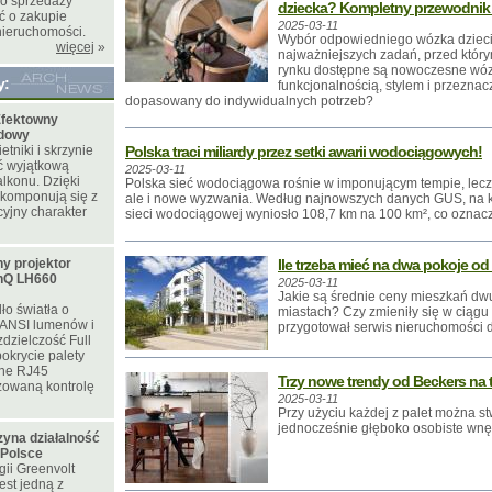
ro sprzedaży
dziecka? Kompletny przewodnik 
ć o zakupie
2025-03-11
nieruchomości.
Wybór odpowiedniego wózka dzieci
więcej
»
najważniejszych zadań, przed którym
rynku dostępne są nowoczesne wózki
y:
funkcjonalnością, stylem i przezna
dopasowany do indywidualnych potrzeb?
fektowny
odowy
tniki i skrzynie
Polska traci miliardy przez setki awarii wodociągowych!
ć wyjątkową
2025-03-11
lkonu. Dzięki
Polska sieć wodociągowa rośnie w imponującym tempie, lecz je
 komponują się z
ale i nowe wyzwania. Według najnowszych danych GUS, na k
yjny charakter
sieci wodociągowej wyniosło 108,7 km na 100 km², co oznacza
y projektor
Ile trzeba mieć na dwa pokoje o
nQ LH660
2025-03-11
Jakie są średnie ceny mieszkań d
ło światła o
miastach? Czy zmieniły się w ciągu
 ANSI lumenów i
przygotował serwis nieruchomości 
zdzielczość Full
okrycie palety
ne RJ45
Trzy nowe trendy od Beckers na 
zowaną kontrolę
2025-03-11
Przy użyciu każdej z palet można s
jednocześnie głęboko osobiste wnę
zyna działalność
 Polsce
ii Greenvolt
est jedną z