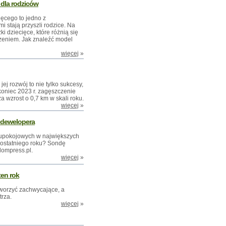
dla rodziców
ęcego to jedno z
i stają przyszli rodzice. Na
 dziecięce, które różnią się
czeniem. Jak znaleźć model
więcej
»
j rozwój to nie tylko sukcesy,
oniec 2023 r. zagęszczenie
 wzrost o 0,7 km w skali roku.
więcej
»
d dewelopera
wupokojowych w największych
 ostatniego roku? Sondę
dompress.pl.
więcej
»
ten rok
tworzyć zachwycające, a
trza.
więcej
»