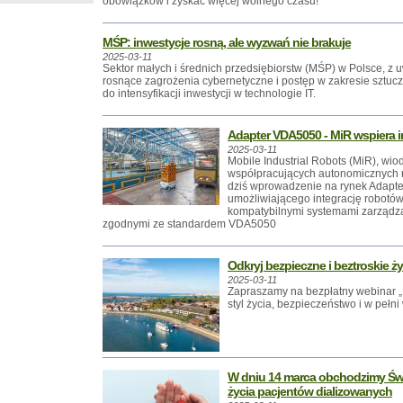
obowiązków i zyskać więcej wolnego czasu!
MŚP: inwestycje rosną, ale wyzwań nie brakuje
2025-03-11
Sektor małych i średnich przedsiębiorstw (MŚP) w Polsce, z 
rosnące zagrożenia cybernetyczne i postęp w zakresie sztucznej
do intensyfikacji inwestycji w technologie IT.
Adapter VDA5050 - MiR wspiera 
2025-03-11
Mobile Industrial Robots (MiR), wi
współpracujących autonomicznych r
dziś wprowadzenie na rynek Adapt
umożliwiającego integrację robotó
kompatybilnymi systemami zarządzani
zgodnymi ze standardem VDA5050
Odkryj bezpieczne i beztroskie 
2025-03-11
Zapraszamy na bezpłatny webinar „
styl życia, bezpieczeństwo i w peł
W dniu 14 marca obchodzimy Świ
życia pacjentów dializowanych