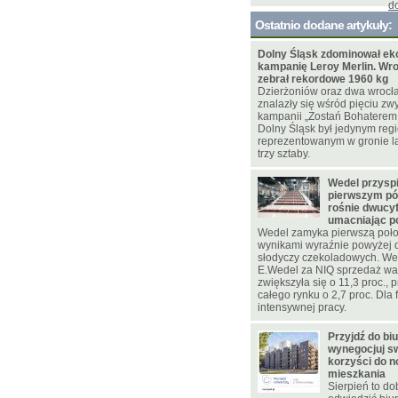
d
Ostatnio dodane artykuły:
Dolny Śląsk zdominował ek
kampanię Leroy Merlin. Wr
zebrał rekordowe 1960 kg
Dzierżoniów oraz dwa wrocł
znalazły się wśród pięciu zw
kampanii „Zostań Bohaterem
Dolny Śląsk był jedynym re
reprezentowanym w gronie l
trzy sztaby.
Wedel przysp
pierwszym pół
rośnie dwucy
umacniając p
Wedel zamyka pierwszą poło
wynikami wyraźnie powyżej 
słodyczy czekoladowych. W
E.Wedel za NIQ sprzedaż war
zwiększyła się o 11,3 proc., 
całego rynku o 2,7 proc. Dla f
intensywnej pracy.
Przyjdź do bi
wynegocjuj sw
korzyści do 
mieszkania
Sierpień to d