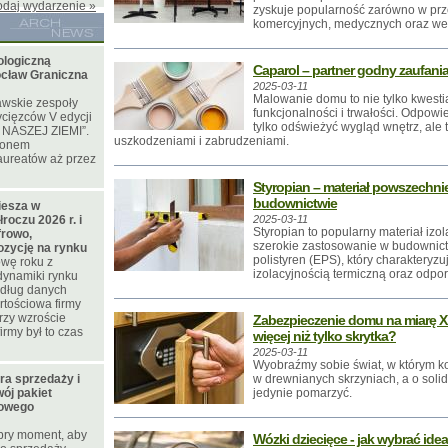
odaj wydarzenie »
zyskuje popularność zarówno w prze
komercyjnych, medycznych oraz wel
ologiczną
Caparol – partner godny zaufani
ocław Graniczna
2025-03-11
Malowanie domu to nie tylko kwestia
awskie zespoły
funkcjonalności i trwałości. Odpow
ycięzców V edycji
tylko odświeżyć wygląd wnętrz, ale 
 NASZEJ ZIEMI”.
uszkodzeniami i zabrudzeniami.
gionem
aureatów aż przez
Styropian – materiał powszechn
budownictwie
iesza w
roczu 2026 r. i
2025-03-11
Styropian to popularny materiał izola
frowo,
szerokie zastosowanie w budownictw
ozycję na rynku
polistyren (EPS), który charakteryzu
wę roku z
izolacyjnością termiczną oraz odpor
dynamiki rynku
edług danych
tościowa firmy
przy wzroście
Zabezpieczenie domu na miarę XX
irmy był to czas
więcej niż tylko skrytka?
2025-03-11
Wyobraźmy sobie świat, w którym 
ura sprzedaży i
w drewnianych skrzyniach, a o sol
ój pakiet
jedynie pomarzyć.
nowego
obry moment, aby
Wózki dziecięce - jak wybrać ide