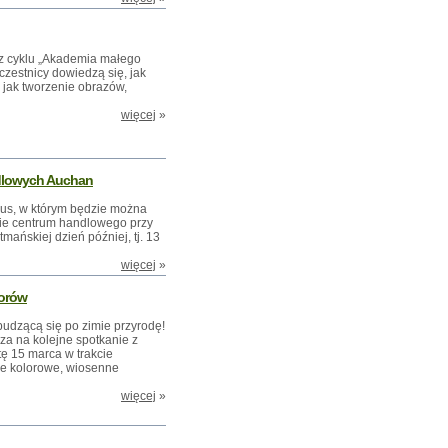
 z cyklu „Akademia małego
czestnicy dowiedzą się, jak
 jak tworzenie obrazów,
więcej
»
dlowych Auchan
s, w którym będzie można
ie centrum handlowego przy
mańskiej dzień później, tj. 13
więcej
»
iorów
budzącą się po zimie przyrodę!
 na kolejne spotkanie z
tę 15 marca w trakcie
ie kolorowe, wiosenne
więcej
»