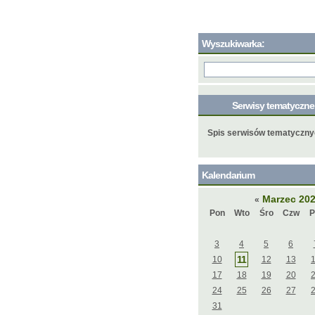
Wyszukiwarka:
Serwisy tematyczn
Spis serwisów tematyczn
Kalendarium
Marzec 20
«
Pon
Wto
Śro
Czw
P
3
4
5
6
11
10
12
13
17
18
19
20
24
25
26
27
31