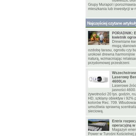
odwiedzić biu
Grupy Murapol i porozmawia
mieszkania lub inwestycji w 
Najczęściej czytane artykuł
PORADNIK: E
kwietnik ogr
Drewniane kwie
mogą stanowi
ozdobę tarasu, ogrodu czy ba
urokowi drewna harmonijnie
naturą, wzmacniając relaksac
przydomowej przestrzeni.
Wszechstronn
Laserowy Be
4600Lm
Laserowe źród
jasności 4600
żywotności 20 tys. godzin, ro
HD, szklany obiektyw i 92% p
kolorów Rec. 709. Wbudowa
umożliwia sprawną scentrali
sieciową.
Entrix rozpoc
operacyjną w
Magazyn energ
Power w Turośni Kościelnej j