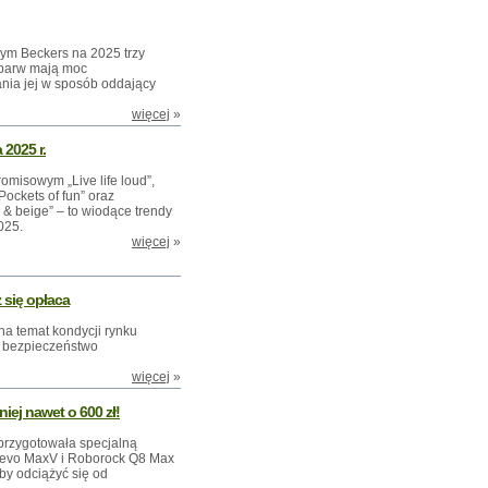
ym Beckers na 2025 trzy
 barw mają moc
ania jej w sposób oddający
więcej
»
 2025 r.
misowym „Live life loud”,
Pockets of fun” oraz
 & beige” – to wiodące trendy
025.
więcej
»
 się opłaca
a temat kondycji rynku
i bezpieczeństwo
więcej
»
iej nawet o 600 zł!
przygotowała specjalną
revo MaxV i Roborock Q8 Max
by odciążyć się od