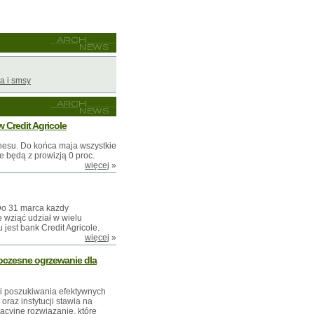
a i smsy
 Credit Agricole
nesu. Do końca maja wszystkie
 będą z prowizją 0 proc.
więcej
»
 Do 31 marca każdy
e wziąć udział w wielu
jest bank Credit Agricole.
więcej
»
oczesne ogrzewanie dla
 i poszukiwania efektywnych
oraz instytucji stawia na
acyjne rozwiązanie, które