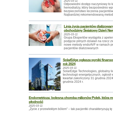
2025-03-11
Odpowiedni dostęp naczyniowy to k
hemodializy, który bezpośrednio wp
bezpieczeństwo leczenia pacjentów
Najbardziej rekomendowaną metodą j
Linia życia pacjentów dializowan
obchodzimy Światowy Dzień Ner
2025-03-11
Grupa Ekspertów wystąpiła z apele
podjęcie pilnych działań na rzecz 
nowe metody endoAVF w ramach pr
pacjentów dializowanych
SolarEdge ogłasza wyniki finansow
rok 2024
2025-03-11
SolarEdge Technologies, globalny lid
technologii energetycznych, ogłosił 
kwartał zakończony 31 grudnia 2024 
grudnia 2024 r.
Endometrioza: bolesna choroba milionów Polek, która 
płodność
2025-03-11
„Życie z przewlekłym bólem” – tak pacjentki charakteryzują tę