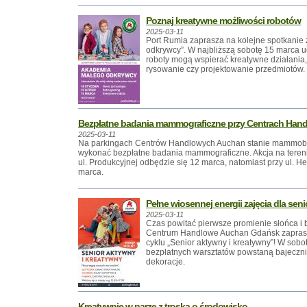
Poznaj kreatywne możliwości robotów
2025-03-11
Port Rumia zaprasza na kolejne spotkanie
odkrywcy”. W najbliższą sobotę 15 marca u
roboty mogą wspierać kreatywne działania,
rysowanie czy projektowanie przedmiotów.
Bezpłatne badania mammograficzne przy Centrach Han
2025-03-11
Na parkingach Centrów Handlowych Auchan stanie mammobu
wykonać bezpłatne badania mammograficzne. Akcja na teren
ul. Produkcyjnej odbędzie się 12 marca, natomiast przy ul. Het
marca.
Pełne wiosennej energii zajęcia dla sen
2025-03-11
Czas powitać pierwsze promienie słońca i 
Centrum Handlowe Auchan Gdańsk zaprasza
cyklu „Senior aktywny i kreatywny”! W sobo
bezpłatnych warsztatów powstaną bajeczn
dekoracje.
Kreatywnie w parze z troską o środowisko