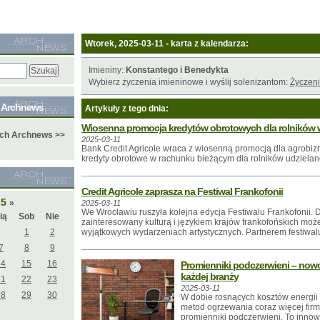
Wtorek, 2025-03-11 - karta z kalendarza:
Imieniny:
Konstantego i Benedykta
Wybierz życzenia imieninowe i wyślij solenizantom:
Życzeni
e Archnews
Artykuły z tego dnia:
Wiosenna promocja kredytów obrotowych dla rolników w
ych Archnews >>
2025-03-11
Bank Credit Agricole wraca z wiosenną promocją dla agrobiz
kredyty obrotowe w rachunku bieżącym dla rolników udzielane
Credit Agricole zaprasza na Festiwal Frankofonii
25
»
2025-03-11
We Wrocławiu ruszyła kolejna edycja Festiwalu Frankofonii.
ią
Sob
Nie
zainteresowany kulturą i językiem krajów frankofońskich moż
1
2
wyjątkowych wydarzeniach artystycznych. Partnerem festiwalu 
7
8
9
14
15
16
Promienniki podczerwieni – now
każdej branży
21
22
23
2025-03-11
28
29
30
W dobie rosnących kosztów energii
metod ogrzewania coraz więcej firm 
promienniki podczerwieni. To innow