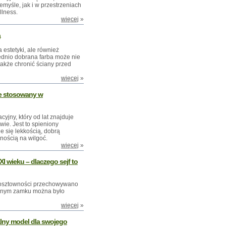
myśle, jak i w przestrzeniach
lness.
więcej
»
a
 estetyki, ale również
iednio dobrana farba może nie
także chronić ściany przed
więcej
»
ie stosowany w
cyjny, który od lat znajduje
ie. Jest to spieniony
je się lekkością, dobrą
nością na wilgoć.
więcej
»
I wieku – dlaczego sejf to
kosztowności przechowywano
idnym zamku można było
więcej
»
alny model dla swojego