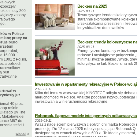
skalowych
Beckers na 2025
rozpoczęły
iekt o mocy 200
2025-03-11
większy zasoby
Towarzyszące trendom kolorystyczn
krajowego
starannie skomponowane kolekcje
ego.
przekształcania przestrzeni i kreow
indywidualizm domowników.
ków w Polsce
zmianę pracy na
Beckers: trendy kolorystyczne na
eruje biuro
ierzętom
2025-03-11
corporated,
Energetyczne kontrasty w bezkompro
d 16 000
radosne i nostalgiczne połączenia „
m 1001 z Polski,
minimalistyczne piękno „White, grey
ecia polskich
kolorystyczne farb Beckers na rok 2
 pracowników
ą biur
tradycyjne
Inwestowanie w apartamenty rekreacyjne w Polsce wciąż
2025-03-11
artował w
Kilka dni temu w warszawskiej KINOTECE odbyła się debata n
zyniosły już
nieruchomości w Polsce. Analizie poddano ryzyko, potencjał 
inwestowania w nieruchomości rekreacyjne.
iemal 40 proc.
Shop rośnie
. Dlatego By The
Roborock: flagowe modele inteligentnych odkurzaczy tan
l. Mokotowskiej
Space M67 do
2025-03-11
Wraz z nadejściem pierwszych ciepłych dni marka Roborock 
rzenia treści i
promocję. Do 12 marca 2025 roboty sprzątające Roborock Q
dostępne są w cenach niższych o 600 zł. To idealny moment, 
więcej
»