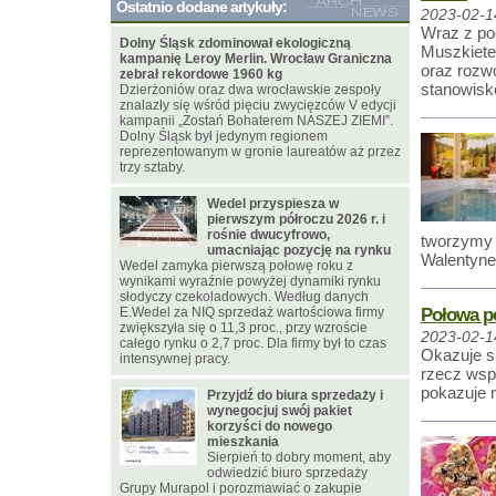
Ostatnio dodane artykuły:
2023-02-1
Wraz z po
Dolny Śląsk zdominował ekologiczną
Muszkiete
kampanię Leroy Merlin. Wrocław Graniczna
oraz rozw
zebrał rekordowe 1960 kg
stanowisk
Dzierżoniów oraz dwa wrocławskie zespoły
znalazły się wśród pięciu zwycięzców V edycji
kampanii „Zostań Bohaterem NASZEJ ZIEMI”.
Dolny Śląsk był jedynym regionem
reprezentowanym w gronie laureatów aż przez
trzy sztaby.
Wedel przyspiesza w
pierwszym półroczu 2026 r. i
rośnie dwucyfrowo,
tworzymy 
umacniając pozycję na rynku
Walentynek
Wedel zamyka pierwszą połowę roku z
wynikami wyraźnie powyżej dynamiki rynku
słodyczy czekoladowych. Według danych
Połowa po
E.Wedel za NIQ sprzedaż wartościowa firmy
zwiększyła się o 11,3 proc., przy wzroście
2023-02-1
całego rynku o 2,7 proc. Dla firmy był to czas
Okazuje si
intensywnej pracy.
rzecz wsp
pokazuje 
Przyjdź do biura sprzedaży i
wynegocjuj swój pakiet
korzyści do nowego
mieszkania
Sierpień to dobry moment, aby
odwiedzić biuro sprzedaży
Grupy Murapol i porozmawiać o zakupie