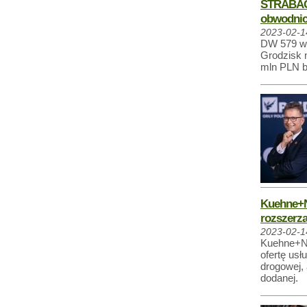
STRABAG 
obwodnic
2023-02-1
DW 579 w 
Grodzisk n
mln PLN b
Kuehne+N
rozszerza
2023-02-1
Kuehne+Na
ofertę usł
drogowej,
dodanej.