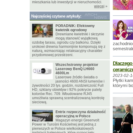
mieszkania lub inwestycji w nieruchomości.
więcej
»
Najczęściej czytane artykuły:
PORADNIK: Efektowny
kwietnik ogrodowy
Drewniane kwietniki i skrzynie
mogą stanowić wyjątkową
ozdobę tarasu, ogrodu czy balkonu. Dzięki
zachodnio
urokowi drewna harmonijnie komponują się z
semestraln
naturą, wzmacniając relaksacyjny charakter
przydomowej przestrzeni.
Dlaczego 
Wszechstronny projektor
ceramiczn
Laserowy BenQ LH660
4600Lm
2023-02-1
Laserowe źródło światła o
Płytki ka
jasności 4600 ANSI lumenów i
którymi b
żywotności 20 tys. godzin, rozdzielczość Full
HD, szklany obiektyw i 92% pokrycie palety
kolorów Rec. 709. Wbudowane RJ45
umożliwia sprawną scentralizowaną kontrolę
sieciową.
Entrix rozpoczyna działalność
operacyjną w Polsce
Magazyn energii Greenvolt
Power w Turośni Kościelnej jest jedną z
pierwszych w Polsce wielkoskalowych
instalacji bateryjnych, które rozpoczęły