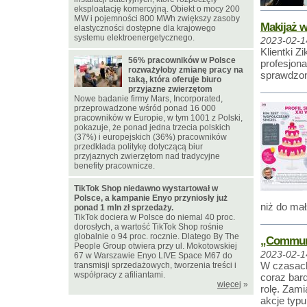
eksploatację komercyjną. Obiekt o mocy 200
MW i pojemności 800 MWh zwiększy zasoby
Makijaż 
elastyczności dostępne dla krajowego
systemu elektroenergetycznego.
2023-02-1
Klientki Z
56% pracowników w Polsce
profesjon
rozważyłoby zmianę pracy na
sprawdzony
taką, która oferuje biuro
przyjazne zwierzętom
Nowe badanie firmy Mars, Incorporated,
przeprowadzone wśród ponad 16 000
pracowników w Europie, w tym 1001 z Polski,
pokazuje, że ponad jedna trzecia polskich
(37%) i europejskich (36%) pracowników
przedkłada politykę dotyczącą biur
przyjaznych zwierzętom nad tradycyjne
benefity pracownicze.
TikTok Shop niedawno wystartował w
Polsce, a kampanie Enyo przyniosły już
niż do ma
ponad 1 mln zł sprzedaży.
TikTok dociera w Polsce do niemal 40 proc.
dorosłych, a wartość TikTok Shop rośnie
globalnie o 94 proc. rocznie. Dlatego By The
„Communi
People Group otwiera przy ul. Mokotowskiej
2023-02-1
67 w Warszawie Enyo LIVE Space M67 do
W czasach,
transmisji sprzedażowych, tworzenia treści i
współpracy z afiliantami.
coraz bar
więcej
»
rolę. Zami
akcje typu