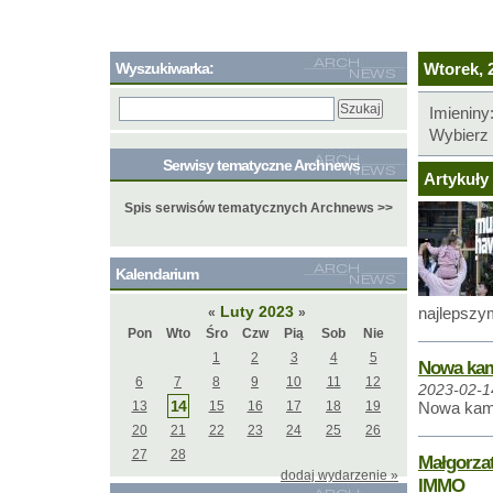
Wyszukiwarka:
Wtorek, 2
Imieniny
Wybierz 
Serwisy tematyczne Archnews
Artykuły 
Spis serwisów tematycznych Archnews >>
Kalendarium
Luty 2023
najlepszy
«
»
Pon
Wto
Śro
Czw
Pią
Sob
Nie
1
2
3
4
5
Nowa kam
6
7
8
9
10
11
12
2023-02-1
14
13
15
16
17
18
19
Nowa kamp
20
21
22
23
24
25
26
27
28
Małgorzat
dodaj wydarzenie »
IMMO