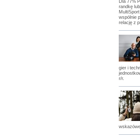
Dla 77% P
randkę lub
MultiSpor
wspólnie 
relację z 
gier i tec
jednostkow
r/r.
wskazówe