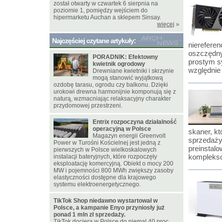
został otwarty w czwartek 6 sierpnia na
poziomie 1, pomiędzy wejściem do
hipermarketu Auchan a sklepem Sinsay.
więcej
»
Najczęściej czytane artykuły:
nierefere
oszczędny
PORADNIK: Efektowny
prostym s
kwietnik ogrodowy
względnie 
Drewniane kwietniki i skrzynie
mogą stanowić wyjątkową
ozdobę tarasu, ogrodu czy balkonu. Dzięki
urokowi drewna harmonijnie komponują się z
naturą, wzmacniając relaksacyjny charakter
przydomowej przestrzeni.
Entrix rozpoczyna działalność
operacyjną w Polsce
skaner, kt
Magazyn energii Greenvolt
sprzedaży 
Power w Turośni Kościelnej jest jedną z
preinstal
pierwszych w Polsce wielkoskalowych
komplekso
instalacji bateryjnych, które rozpoczęły
eksploatację komercyjną. Obiekt o mocy 200
MW i pojemności 800 MWh zwiększy zasoby
elastyczności dostępne dla krajowego
systemu elektroenergetycznego.
TikTok Shop niedawno wystartował w
Polsce, a kampanie Enyo przyniosły już
ponad 1 mln zł sprzedaży.
TikTok dociera w Polsce do niemal 40 proc.