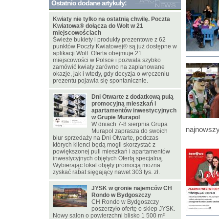
Ostatnio dodane artykuły:
Kwiaty nie tylko na ostatnią chwilę. Poczta
Kwiatowa® dołącza do Wolt w 21
miejscowościach
Świeże bukiety i produkty prezentowe z 62
punktów Poczty Kwiatowej® są już dostępne w
aplikacji Wolt. Oferta obejmuje 21
miejscowości w Polsce i pozwala szybko
zamówić kwiaty zarówno na zaplanowane
okazje, jak i wtedy, gdy decyzja o wręczeniu
prezentu pojawia się spontanicznie.
Dni Otwarte z dodatkową pulą
promocyjną mieszkań i
apartamentów inwestycyjnych
w Grupie Murapol
W dniach 7-8 sierpnia Grupa
najnowszy
Murapol zaprasza do swoich
biur sprzedaży na Dni Otwarte, podczas
których klienci będą mogli skorzystać z
powiększonej puli mieszkań i apartamentów
inwestycyjnych objętych Ofertą specjalną.
Wybierając lokal objęty promocją można
zyskać rabat sięgający nawet 303 tys. zł.
JYSK w gronie najemców CH
Rondo w Bydgoszczy
CH Rondo w Bydgoszczy
poszerzyło ofertę o sklep JYSK.
Nowy salon o powierzchni blisko 1 500 m²