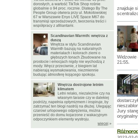
dorosłych, a wartość TikTok Shop rośnie
znajduje s
globalnie o 94 proc. rocznie. Dlatego By The
People Group otwiera przy ul. Mokotowskiej
scentraliz
67 w Warszawie Enyo LIVE Space M67 do
transmisji sprzedażowych, tworzenia treści i
współpracy z afiliantami.
Scandinavian Warmth: wnętrza z
duszą
Wnętrza w stylu Scandinavian
Warmth bazują na naturalnych
materiałach i kolorach ziemi o
Widzowie o
głębszych tonach Zbudowane na
prostocie i emocjach nigdy nie wychodzą z
21:55.
mody. Wręcz przeciwnie, z biegiem lat
nabierają wysmakowania, niezmiennie
budując atmosferę kojącego spokoju.
Wnętrza dostrojone letnim
klimatem
Letni relaks, niezależnie czy na
własnym tarasie czy w dalekiej
dostarczył
podróży, napełnia optymizmem i inspiruje, by
nieszablo
zatrzymać ten błogi nastrój na dłużej. Ulegając
Jury stan
czarowi urlopowego odprężenia, można
przenieść do domu kojarzone z wakacyjnym
oryginaln
odpoczynkiem elementy wystroju.
więcej
»
Różnorod
2023-02-0