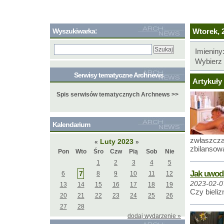
Wyszukiwarka:
Wtorek, 2
Imieniny
Wybierz 
Serwisy tematyczne Archnews
Artykuły 
Spis serwisów tematycznych Archnews >>
Kalendarium
zwłaszcza
Luty 2023
«
»
zbilansowa
Pon
Wto
Śro
Czw
Pią
Sob
Nie
1
2
3
4
5
Jak uwodz
7
6
8
9
10
11
12
2023-02-0
13
14
15
16
17
18
19
Czy bieliz
20
21
22
23
24
25
26
27
28
dodaj wydarzenie »