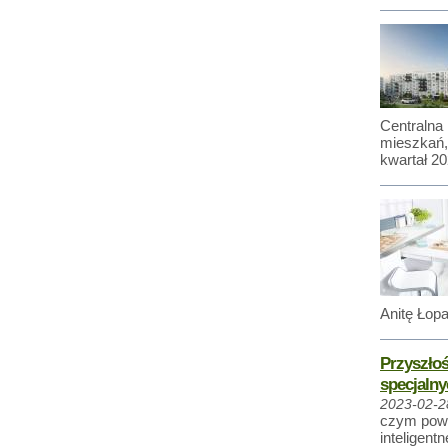
Centralna
mieszkań,
kwartał 20
Anitę Łop
Przyszłoś
specjalny
2023-02-2
czym powi
inteligent