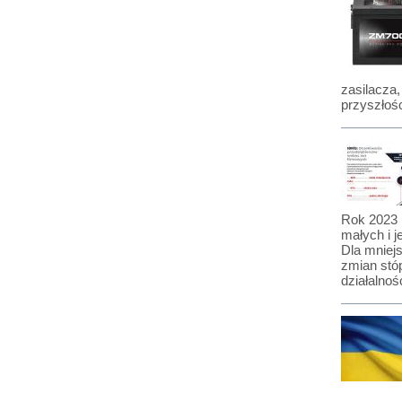
zasilacza,
przyszłośc
Rok 2023 
małych i 
Dla mniej
zmian stó
działalnośc