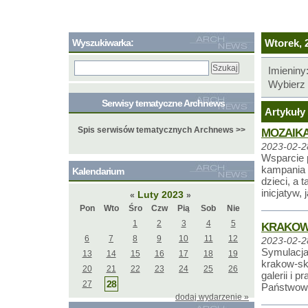
Wyszukiwarka:
Wtorek, 2
Imieniny
Wybierz 
Serwisy tematyczne Archnews
Artykuły 
Spis serwisów tematycznych Archnews >>
MOZAIKA
2023-02-2
Wsparcie 
kampania 
Kalendarium
dzieci, a 
inicjatyw,
Luty 2023
«
»
Pon
Wto
Śro
Czw
Pią
Sob
Nie
1
2
3
4
5
KRAKOW
6
7
8
9
10
11
12
2023-02-2
Symulacja
13
14
15
16
17
18
19
krakow-ski
20
21
22
23
24
25
26
galerii i 
28
27
Państwowe
dodaj wydarzenie »