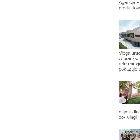
Agencja P
produktow
Viega uru
w branży. 
referency
pokazuje p
najmu dłu
co-livingi.