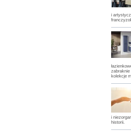
i artysty
franczyzo
łazienkowe
zabraknie
kolekcje 
i niezorga
historii.