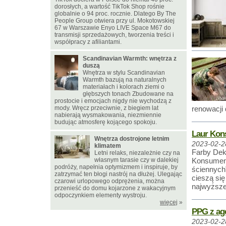
dorosłych, a wartość TikTok Shop rośnie
globalnie o 94 proc. rocznie. Dlatego By The
People Group otwiera przy ul. Mokotowskiej
67 w Warszawie Enyo LIVE Space M67 do
transmisji sprzedażowych, tworzenia treści i
współpracy z afiliantami.
Scandinavian Warmth: wnętrza z
duszą
Wnętrza w stylu Scandinavian
Warmth bazują na naturalnych
materiałach i kolorach ziemi o
głębszych tonach Zbudowane na
prostocie i emocjach nigdy nie wychodzą z
mody. Wręcz przeciwnie, z biegiem lat
renowacji
nabierają wysmakowania, niezmiennie
budując atmosferę kojącego spokoju.
Laur Kons
Wnętrza dostrojone letnim
2023-02-2
klimatem
Farby Dek
Letni relaks, niezależnie czy na
własnym tarasie czy w dalekiej
Konsument
podróży, napełnia optymizmem i inspiruje, by
ściennych”
zatrzymać ten błogi nastrój na dłużej. Ulegając
cieszą si
czarowi urlopowego odprężenia, można
najwyższe
przenieść do domu kojarzone z wakacyjnym
odpoczynkiem elementy wystroju.
więcej
»
PPG z ag
2023-02-2