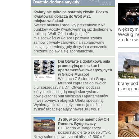
Ostatnio dodane artykuły:
Kwiaty nie tylko na ostatnią chwilę. Poczta
Kwiatowa® dołącza do Wolt w 21
miejscowościach
Świeże bukiety i produkty prezentowe z 62
większym 
punktów Poczty Kwiatowej® są już dostępne w
aplikacji Wolt. Oferta obejmuje 21
Według ins
miejscowości w Polsce i pozwala szybko
zredukować
zamówić kwiaty zarówno na zaplanowane
okazje, jak i wtedy, gdy decyzja o wręczeniu
prezentu pojawia się spontanicznie.
Dni Otwarte z dodatkową pulą
promocyjną mieszkań i
apartamentów inwestycyjnych
w Grupie Murapol
W dniach 7-8 sierpnia Grupa
brany pod
Murapol zaprasza do swoich
biur sprzedaży na Dni Otwarte, podczas
planują b
których klienci będą mogli skorzystać z
powiększonej puli mieszkań i apartamentów
inwestycyjnych objętych Ofertą specjalną.
Wybierając lokal objęty promocją można
zyskać rabat sięgający nawet 303 tys. zł.
JYSK w gronie najemców CH
Rondo w Bydgoszczy
CH Rondo w Bydgoszczy
poszerzyło ofertę o sklep JYSK.
Nowy salon o powierzchni blisko 1 500 m²