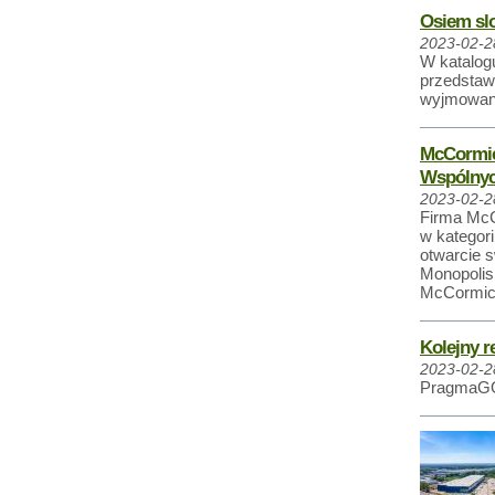
Osiem sl
2023-02-2
W katalog
przedstawi
wyjmowan
McCormic
Wspólnyc
2023-02-2
Firma McC
w kategori
otwarcie 
Monopolis 
McCormic
Kolejny r
2023-02-2
PragmaGO 