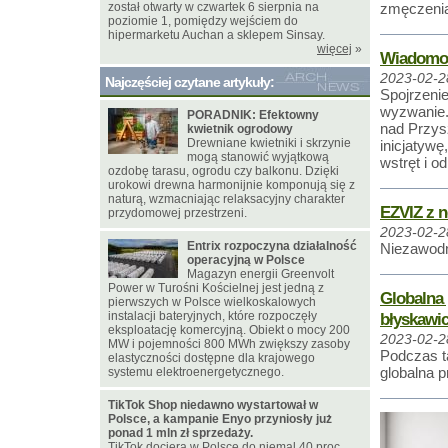
został otwarty w czwartek 6 sierpnia na
zmęczenia
poziomie 1, pomiędzy wejściem do
hipermarketu Auchan a sklepem Sinsay.
więcej
»
Wiadomość
2023-02-2
Najczęściej czytane artykuły:
Spojrzenie
wyzwanie.
PORADNIK: Efektowny
nad Przys
kwietnik ogrodowy
Drewniane kwietniki i skrzynie
inicjatyw
mogą stanowić wyjątkową
wstręt i 
ozdobę tarasu, ogrodu czy balkonu. Dzięki
urokowi drewna harmonijnie komponują się z
naturą, wzmacniając relaksacyjny charakter
EZVIZ z 
przydomowej przestrzeni.
2023-02-2
Entrix rozpoczyna działalność
Niezawodn
operacyjną w Polsce
Magazyn energii Greenvolt
Power w Turośni Kościelnej jest jedną z
Globalna
pierwszych w Polsce wielkoskalowych
instalacji bateryjnych, które rozpoczęły
błyskawi
eksploatację komercyjną. Obiekt o mocy 200
2023-02-2
MW i pojemności 800 MWh zwiększy zasoby
Podczas t
elastyczności dostępne dla krajowego
globalna 
systemu elektroenergetycznego.
TikTok Shop niedawno wystartował w
Polsce, a kampanie Enyo przyniosły już
ponad 1 mln zł sprzedaży.
TikTok dociera w Polsce do niemal 40 proc.