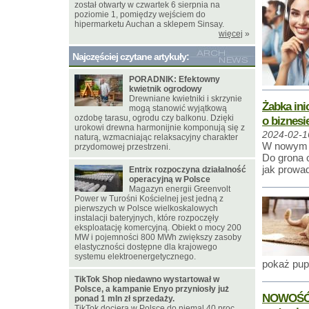
został otwarty w czwartek 6 sierpnia na
poziomie 1, pomiędzy wejściem do
hipermarketu Auchan a sklepem Sinsay.
więcej
»
Najczęściej czytane artykuły:
PORADNIK: Efektowny
kwietnik ogrodowy
Drewniane kwietniki i skrzynie
Żabka in
mogą stanowić wyjątkową
ozdobę tarasu, ogrodu czy balkonu. Dzięki
o biznesi
urokowi drewna harmonijnie komponują się z
2024-02-1
naturą, wzmacniając relaksacyjny charakter
W nowym r
przydomowej przestrzeni.
Do grona o
jak prowa
Entrix rozpoczyna działalność
operacyjną w Polsce
Magazyn energii Greenvolt
Power w Turośni Kościelnej jest jedną z
pierwszych w Polsce wielkoskalowych
instalacji bateryjnych, które rozpoczęły
eksploatację komercyjną. Obiekt o mocy 200
MW i pojemności 800 MWh zwiększy zasoby
elastyczności dostępne dla krajowego
systemu elektroenergetycznego.
pokaż pupi
TikTok Shop niedawno wystartował w
Polsce, a kampanie Enyo przyniosły już
NOWOŚĆ! 
ponad 1 mln zł sprzedaży.
TikTok dociera w Polsce do niemal 40 proc.