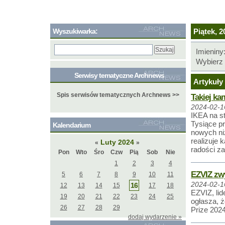
Wyszukiwarka:
Piątek, 2
Imieniny
Wybierz 
Serwisy tematyczne Archnews
Artykuły 
Spis serwisów tematycznych Archnews >>
Takiej ka
2024-02-1
IKEA na s
Tysiące p
Kalendarium
nowych ni
realizuje 
Luty 2024
«
»
radości za
Pon
Wto
Śro
Czw
Pią
Sob
Nie
1
2
3
4
EZVIZ zwy
5
6
7
8
9
10
11
2024-02-1
16
12
13
14
15
17
18
EZVIZ, li
19
20
21
22
23
24
25
ogłasza, 
26
27
28
29
Prize 2024
dodaj wydarzenie »