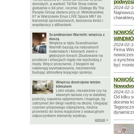
podwyższo
dorosłych, a wartość TikTok Shop rośnie
2024-02-1
globalnie o 94 proc. rocznie. Dlatego By The
Najnowszą
People Group otwiera przy ul. Mokotowskiej
67 w Warszawie Enyo LIVE Space M67 do
charakter
transmisji sprzedażowych, tworzenia treści i
współpracy z afiliantami.
NOWOŚĆ!
Scandinavian Warmth: wnętrza z
WINDMÖ
duszą
Wnętrza w stylu Scandinavian
2024-02-1
Warmth bazują na naturalnych
Firma Wind
materiałach i kolorach ziemi o
nowoczesn
głębszych tonach Zbudowane na
o synchro
prostocie i emocjach nigdy nie wychodzą z
mody. Wręcz przeciwnie, z biegiem lat
być monto
nabierają wysmakowania, niezmiennie
budując atmosferę kojącego spokoju.
NOWOŚCI!
Wnętrza dostrojone letnim
Nowodvor
klimatem
Letni relaks, niezależnie czy na
2024-02-1
własnym tarasie czy w dalekiej
Od kilku s
podróży, napełnia optymizmem i inspiruje, by
docenia k
zatrzymać ten błogi nastrój na dłużej. Ulegając
Tegoroczn
czarowi urlopowego odprężenia, można
przenieść do domu kojarzone z wakacyjnym
dynamiczn
odpoczynkiem elementy wystroju.
więcej
»