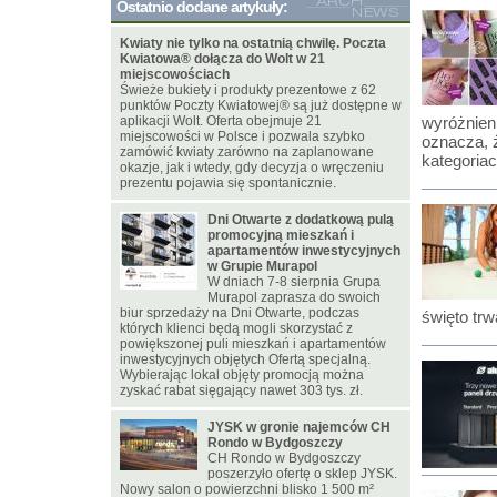
Ostatnio dodane artykuły:
Kwiaty nie tylko na ostatnią chwilę. Poczta
Kwiatowa® dołącza do Wolt w 21
miejscowościach
Świeże bukiety i produkty prezentowe z 62
punktów Poczty Kwiatowej® są już dostępne w
aplikacji Wolt. Oferta obejmuje 21
wyróżnie
miejscowości w Polsce i pozwala szybko
oznacza, 
zamówić kwiaty zarówno na zaplanowane
kategoriac
okazje, jak i wtedy, gdy decyzja o wręczeniu
prezentu pojawia się spontanicznie.
Dni Otwarte z dodatkową pulą
promocyjną mieszkań i
apartamentów inwestycyjnych
w Grupie Murapol
W dniach 7-8 sierpnia Grupa
Murapol zaprasza do swoich
biur sprzedaży na Dni Otwarte, podczas
święto trw
których klienci będą mogli skorzystać z
powiększonej puli mieszkań i apartamentów
inwestycyjnych objętych Ofertą specjalną.
Wybierając lokal objęty promocją można
zyskać rabat sięgający nawet 303 tys. zł.
JYSK w gronie najemców CH
Rondo w Bydgoszczy
CH Rondo w Bydgoszczy
poszerzyło ofertę o sklep JYSK.
Nowy salon o powierzchni blisko 1 500 m²