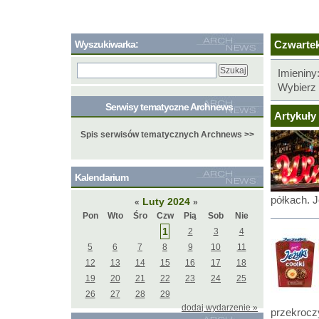
Wyszukiwarka:
Czwartek,
Imieniny
Wybierz 
Serwisy tematyczne Archnews
Artykuły 
Spis serwisów tematycznych Archnews >>
Kalendarium
półkach. J
Luty 2024
«
»
Pon
Wto
Śro
Czw
Pią
Sob
Nie
1
2
3
4
5
6
7
8
9
10
11
12
13
14
15
16
17
18
19
20
21
22
23
24
25
26
27
28
29
dodaj wydarzenie »
przekroczy