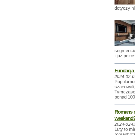
dotyczy ni
segmencie
i już pozo
Fundacja 
2024-02-0
Popularno
szacowali,
Tymczasem
ponad 100
Romans na
weekend
2024-02-0
Luty to mi
romantycz