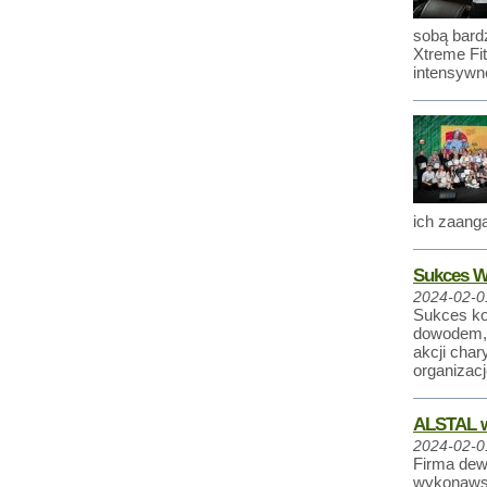
sobą bardz
Xtreme Fit
intensywn
ich zaanga
Sukces WO
2024-02-0
Sukces kol
dowodem, 
akcji cha
organizacj
ALSTAL wy
2024-02-0
Firma dew
wykonawst