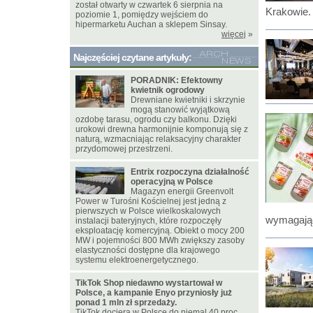
został otwarty w czwartek 6 sierpnia na
Krakowie.
poziomie 1, pomiędzy wejściem do
hipermarketu Auchan a sklepem Sinsay.
więcej
»
Najczęściej czytane artykuły:
PORADNIK: Efektowny
kwietnik ogrodowy
Drewniane kwietniki i skrzynie
mogą stanowić wyjątkową
ozdobę tarasu, ogrodu czy balkonu. Dzięki
urokowi drewna harmonijnie komponują się z
naturą, wzmacniając relaksacyjny charakter
przydomowej przestrzeni.
Entrix rozpoczyna działalność
operacyjną w Polsce
Magazyn energii Greenvolt
Power w Turośni Kościelnej jest jedną z
pierwszych w Polsce wielkoskalowych
wymagają
instalacji bateryjnych, które rozpoczęły
eksploatację komercyjną. Obiekt o mocy 200
MW i pojemności 800 MWh zwiększy zasoby
elastyczności dostępne dla krajowego
systemu elektroenergetycznego.
TikTok Shop niedawno wystartował w
Polsce, a kampanie Enyo przyniosły już
ponad 1 mln zł sprzedaży.
TikTok dociera w Polsce do niemal 40 proc.