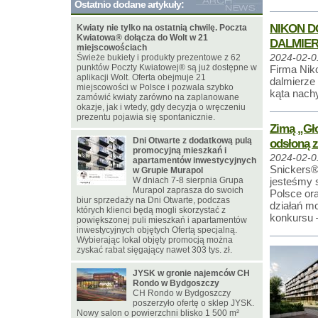
Ostatnio dodane artykuły:
NIKON D
Kwiaty nie tylko na ostatnią chwilę. Poczta
Kwiatowa® dołącza do Wolt w 21
DALMIE
miejscowościach
Świeże bukiety i produkty prezentowe z 62
2024-02-0
punktów Poczty Kwiatowej® są już dostępne w
Firma Nik
aplikacji Wolt. Oferta obejmuje 21
dalmierze
miejscowości w Polsce i pozwala szybko
kąta nach
zamówić kwiaty zarówno na zaplanowane
okazje, jak i wtedy, gdy decyzja o wręczeniu
prezentu pojawia się spontanicznie.
Zimą „Gło
Dni Otwarte z dodatkową pulą
odsłoną 
promocyjną mieszkań i
2024-02-0
apartamentów inwestycyjnych
Snickers®
w Grupie Murapol
W dniach 7-8 sierpnia Grupa
jesteśmy 
Murapol zaprasza do swoich
Polsce or
biur sprzedaży na Dni Otwarte, podczas
działań m
których klienci będą mogli skorzystać z
konkursu –
powiększonej puli mieszkań i apartamentów
inwestycyjnych objętych Ofertą specjalną.
Wybierając lokal objęty promocją można
zyskać rabat sięgający nawet 303 tys. zł.
JYSK w gronie najemców CH
Rondo w Bydgoszczy
CH Rondo w Bydgoszczy
poszerzyło ofertę o sklep JYSK.
Nowy salon o powierzchni blisko 1 500 m²