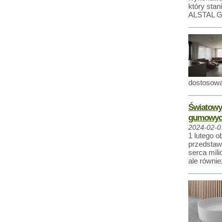
który stan
ALSTAL G
dostosowa
Światowy 
gumowyc
2024-02-0
1 lutego 
przedstawi
serca mili
ale równie