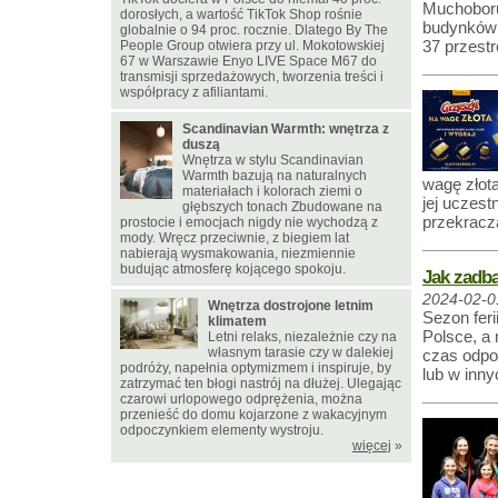
Muchoboru
dorosłych, a wartość TikTok Shop rośnie
budynków 
globalnie o 94 proc. rocznie. Dlatego By The
37 przest
People Group otwiera przy ul. Mokotowskiej
67 w Warszawie Enyo LIVE Space M67 do
transmisji sprzedażowych, tworzenia treści i
współpracy z afiliantami.
Scandinavian Warmth: wnętrza z
duszą
Wnętrza w stylu Scandinavian
Warmth bazują na naturalnych
wagę złota
materiałach i kolorach ziemi o
jej uczest
głębszych tonach Zbudowane na
przekracza
prostocie i emocjach nigdy nie wychodzą z
mody. Wręcz przeciwnie, z biegiem lat
nabierają wysmakowania, niezmiennie
budując atmosferę kojącego spokoju.
Jak zadba
2024-02-0
Wnętrza dostrojone letnim
Sezon fer
klimatem
Polsce, a 
Letni relaks, niezależnie czy na
własnym tarasie czy w dalekiej
czas odpo
podróży, napełnia optymizmem i inspiruje, by
lub w inn
zatrzymać ten błogi nastrój na dłużej. Ulegając
czarowi urlopowego odprężenia, można
przenieść do domu kojarzone z wakacyjnym
odpoczynkiem elementy wystroju.
więcej
»