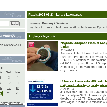
Piątek, 2024-02-23 - karta z kalendarza:
Imieniny:
Romany i Damiana
Wybierz życzenia imieninowe i wyślij solenizantom:
Życzeni
e Archnews
Artykuły z tego dnia:
Nagroda European Product Desi
ych Archnews >>
Linko
2024-02-23
Smartwatch Bemi Linko dla dzieci z
European Product Design Award 202
PERSONAL/Watches: Smartwatches.
od 2016 roku przez Farmani Group.
zajmuje się promowaniem fotografii,
4
»
całym świecie.
ią
Sob
Nie
2
3
4
Polaków ubywa – do 2060 roku li
9
10
11
o 4,8 mln! Jakie będą następstw
16
17
18
2024-02-23
Jak wynika z prognoz, do 2060 roku
23
24
25
będzie jedynie 32,9 mln osób, czyl
do obecnej o 12,7%. Z naszego kraj
czyli więcej niż obecnie mieszka w
odaj wydarzenie »