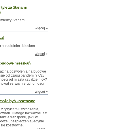
tyle za Stanami
h
 między Stanami
więcej
»
ka!
m nastoletnim dzieciom
więcej
»
a budowę mieszkań
eraz na pozwolenia na budowę
 się od czasu pandemii? Czy
ności od miasta czy dzielnicy?
otował serwis nieruchomości
więcej
»
 może być kosztowne
ę z ryzykiem uszkodzenia,
towaru. Dlatego tak ważne jest
kcie transportu, jak i w
borze ubezpieczenia jedynie
 się kosztowne.