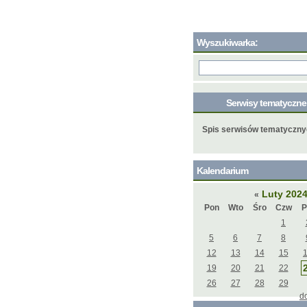
Wyszukiwarka:
Serwisy tematyczn
Spis serwisów tematyczn
Kalendarium
Luty 202
«
Pon
Wto
Śro
Czw
P
1
5
6
7
8
12
13
14
15
19
20
21
22
26
27
28
29
d