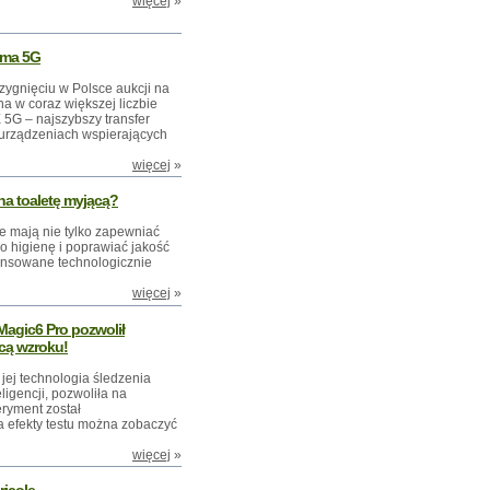
więcej
»
sma 5G
trzygnięciu w Polsce aukcji na
na w coraz większej liczbie
 5G – najszybszy transfer
urządzeniach wspierających
więcej
»
na toaletę myjącą?
 mają nie tylko zapewniać
o higienę i poprawiać jakość
ansowane technologicznie
więcej
»
gic6 Pro pozwolił
ą wzroku!
ej technologia śledzenia
ligencji, pozwoliła na
ryment został
 efekty testu można zobaczyć
więcej
»