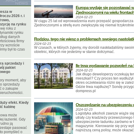
Europa wydaje się pozostawać w 
iesza w
Zjednoczonymi na wielu frontac
roczu 2026 r. i
2024-02-23
frowo,
W ciągu 25 lat od wprowadzenia euro przepaść gospodarcza
ozycję na rynku
Zjednoczonymi a strefą euro zwiększyła się niemal trzykrotnie
wę roku z
dynamiki rynku
edług danych
Rodzicu, tego nie wiesz o problemach swojego nastolat
tościowa firmy
2024-02-23
przy wzroście
W czasach, w których żyjemy, my dorośli naskładaliśmy swoi
irmy był to czas
obietnic, których nie jesteśmy w stanie dotrzymać.
ura sprzedaży i
Ile trwa wydawanie pozwoleń n
ój pakiet
2024-02-23
nowego
Jak długo deweloperzy oczekują t
mieszkań? Czy proces ten wydłużył
obry moment, aby
okres oczekiwania różni się w zależ
ro sprzedaży
Gdzie trwa najdłużej? Sondę przyg
ć o zakupie
dompress.pl
nieruchomości.
duży efekt. Kiedy
Oszczędzanie na ubezpieczeniu
ić kabinę
2024-02-23
Logistyka alkoholi zawsze wiąże si
icowa może
utraty czy kradzieży przewożonego 
ej łazienki. Gdy
ubezpieczenie ładunku zarówno w tra
rudno ją
magazynie. Kierowanie się przy wy
rzestaje pasować
najniższą ceną polisy, może okazać
to pomyśleć o