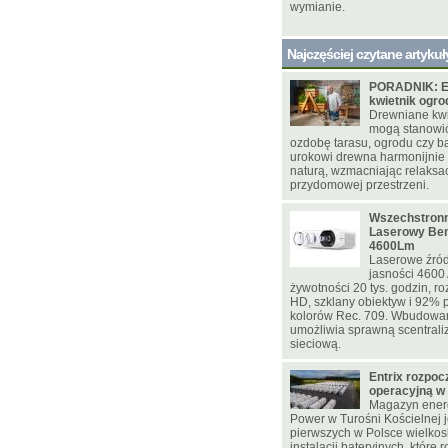
wymianie.
Najczęściej czytane artykuł
PORADNIK: E
kwietnik ogr
Drewniane kwie
mogą stanowi
ozdobę tarasu, ogrodu czy ba
urokowi drewna harmonijnie
naturą, wzmacniając relaksac
przydomowej przestrzeni.
Wszechstronn
Laserowy Be
4600Lm
Laserowe źród
jasności 4600
żywotności 20 tys. godzin, ro
HD, szklany obiektyw i 92% p
kolorów Rec. 709. Wbudowa
umożliwia sprawną scentrali
sieciową.
Entrix rozpoc
operacyjną w
Magazyn energ
Power w Turośni Kościelnej j
pierwszych w Polsce wielko
instalacji bateryjnych, które 