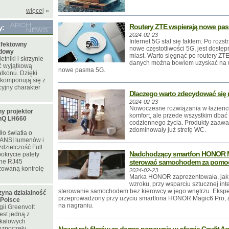
więcej
»
Routery ZTE wspierają nowe pa
y:
2024-02-23
Internet 5G stał się faktem. Po rozs
fektowny
nowe częstotliwości 5G, jest dostęp
odowy
miast. Warto sięgnąć po routery ZTE
tniki i skrzynie
danych można bowiem uzyskać na 
ć wyjątkową
nowe pasma 5G.
lkonu. Dzięki
 komponują się z
yjny charakter
Dlaczego warto zdecydować się 
2024-02-23
Nowoczesne rozwiązania w łazience
y projektor
komfort, ale przede wszystkim dbać 
nQ LH660
codziennego życia. Produkty zaaw
zdominowały już strefę WC.
ło światła o
 ANSI lumenów i
zdzielczość Full
Nadchodzący smartfon HONOR Ma
okrycie palety
ne RJ45
sterować samochodem za pomoc
zowaną kontrolę
2024-02-23
Marka HONOR zaprezentowała, jak j
wzroku, przy wsparciu sztucznej inte
sterowanie samochodem bez kierowcy w jego wnętrzu. Ekspe
zyna działalność
przeprowadzony przy użyciu smartfona HONOR Magic6 Pro, a
 Polsce
na nagraniu.
ii Greenvolt
est jedną z
skalowych
rozpoczęły