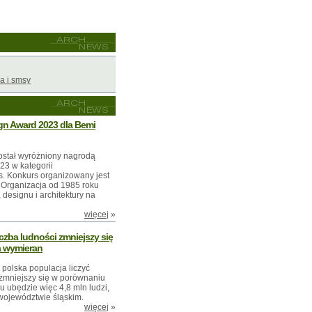
a i smsy
gn Award 2023 dla Bemi
ostał wyróżniony nagrodą
3 w kategorii
 Konkurs organizowany jest
 Organizacja od 1985 roku
 designu i architektury na
więcej
»
czba ludności zmniejszy się
a wymieran
 polska populacja liczyć
i zmniejszy się w porównaniu
u ubędzie więc 4,8 mln ludzi,
 województwie śląskim.
więcej
»