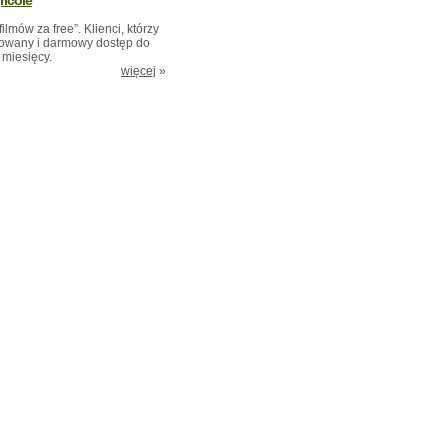
ricole
mów za free”. Klienci, którzy
itowany i darmowy dostęp do
 miesięcy.
więcej
»