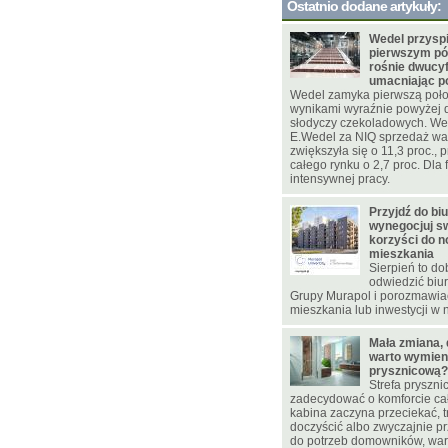
Ostatnio dodane artykuły:
Wedel przysp
pierwszym pół
rośnie dwucy
umacniając p
Wedel zamyka pierwszą poło
wynikami wyraźnie powyżej 
słodyczy czekoladowych. W
E.Wedel za NIQ sprzedaż war
zwiększyła się o 11,3 proc., 
całego rynku o 2,7 proc. Dla f
intensywnej pracy.
Przyjdź do bi
wynegocjuj sw
korzyści do 
mieszkania
Sierpień to d
odwiedzić biu
Grupy Murapol i porozmawia
mieszkania lub inwestycji w 
Mała zmiana, 
warto wymien
prysznicową?
Strefa pryszn
zadecydować o komforcie cał
kabina zaczyna przeciekać, t
doczyścić albo zwyczajnie p
do potrzeb domowników, war