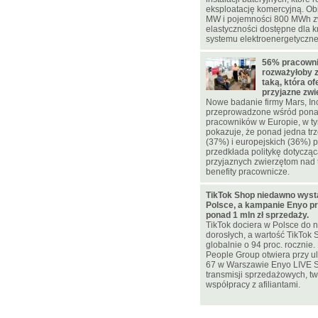
eksploatację komercyjną. Ob
MW i pojemności 800 MWh z
elastyczności dostępne dla 
systemu elektroenergetyczn
56% pracowni
rozważyłoby 
taką, która of
przyjazne zw
Nowe badanie firmy Mars, In
przeprowadzone wśród pona
pracowników w Europie, w ty
pokazuje, że ponad jedna trz
(37%) i europejskich (36%)
przedkłada politykę dotycząc
przyjaznych zwierzętom nad 
benefity pracownicze.
TikTok Shop niedawno wyst
Polsce, a kampanie Enyo pr
ponad 1 mln zł sprzedaży.
TikTok dociera w Polsce do n
dorosłych, a wartość TikTok 
globalnie o 94 proc. rocznie
People Group otwiera przy u
67 w Warszawie Enyo LIVE 
transmisji sprzedażowych, two
współpracy z afiliantami.