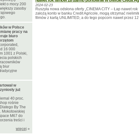
Nawet rok filmów za darmo ponownie w ofercie Credit Ag
iekt o mocy 200
2024-02-23
większy zasoby
Ruszyła nowa odsłona oferty „CINEMA CITY – Łap nawet rok fil
krajowego
założą konto w banku Credit Agricole, mogą otrzymać nielim
ego.
filmów z kartą UNLIMITED, a do tego popcorn nawet przez 12
ków w Polsce
zmianę pracy na
eruje biuro
ierzętom
corporated,
d 16 000
m 1001 z Polski,
ecia polskich
 pracowników
ą biur
tradycyjne
artował w
zyniosły już
iemal 40 proc.
Shop rośnie
. Dlatego By The
l. Mokotowskiej
Space M67 do
rzenia treści i
więcej
»