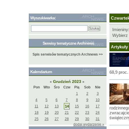
Wyszukiwarka:
Czwartek,
Imieniny
Wybierz 
Serwisy tematyczne Archnews
Artykuły 
Spis serwisów tematycznych Archnews >>
Kalendarium
68,9 proc.
Grudzień 2023
«
»
Pon
Wto
Śro
Czw
Pią
Sob
Nie
1
2
3
4
5
6
7
8
9
10
14
11
12
13
15
16
17
rodzinneg
zwracajci
18
19
20
21
22
23
24
świąteczny
25
26
27
28
29
30
31
dodaj wydarzenie »