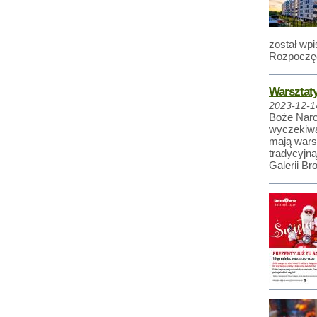
został wpi
Rozpoczęc
Warsztaty
2023-12-1
Boże Narod
wyczekiwa
mają wars
tradycyjn
Galerii Br