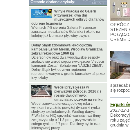
Ostatnio dodane artykuły:
Winyle wracają do Galerii
Przymorze: dwa dni
muzycznych odkryć dla fanów
dobrego brzmienia
OPRÓCZ 
W dniach 7-8 sierpnia Galeria Przymorze
STĘŻENI
zaprasza mieszkańców Gdańska i okolic na
POŁĄCZ
kolejny już kiermasz płyt winylowych.
CRÈME D
Dolny Śląsk zdominował ekologiczną
kampanię Leroy Merlin. Wrocław Graniczna
zebrał rekordowe 1960 kg
Dzierżoniów oraz dwa wrocławskie zespoły
znalazły się wśród pięciu zwycięzców V edycji
kampanii „Zostań Bohaterem NASZEJ ZIEMI”.
Dolny Śląsk był jedynym regionem
reprezentowanym w gronie laureatów aż przez
trzy sztaby.
sprzedaż 
Wedel przyspiesza w
się rozpoc
pierwszym półroczu 2026 r. i
rośnie dwucyfrowo,
umacniając pozycję na rynku
Wedel zamyka pierwszą połowę roku z
Figurki ś
wynikami wyraźnie powyżej dynamiki rynku
2023-12-1
słodyczy czekoladowych. Według danych
Dekoracyj
E.Wedel za NIQ sprzedaż wartościowa firmy
roku zajęć
zwiększyła się o 11,3 proc., przy wzroście
całego rynku o 2,7 proc. Dla firmy był to czas
grudnia 
intensywnej pracy.