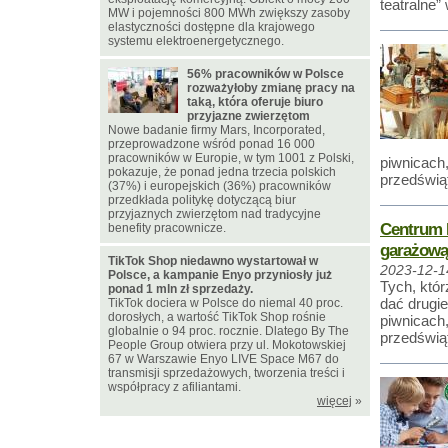
teatralne
MW i pojemności 800 MWh zwiększy zasoby
elastyczności dostępne dla krajowego
systemu elektroenergetycznego.
56% pracowników w Polsce
rozważyłoby zmianę pracy na
taką, która oferuje biuro
przyjazne zwierzętom
Nowe badanie firmy Mars, Incorporated,
przeprowadzone wśród ponad 16 000
pracowników w Europie, w tym 1001 z Polski,
piwnicach
pokazuje, że ponad jedna trzecia polskich
przedświą
(37%) i europejskich (36%) pracowników
przedkłada politykę dotyczącą biur
przyjaznych zwierzętom nad tradycyjne
Centrum 
benefity pracownicze.
garażową
TikTok Shop niedawno wystartował w
2023-12-1
Polsce, a kampanie Enyo przyniosły już
Tych, któ
ponad 1 mln zł sprzedaży.
dać drugi
TikTok dociera w Polsce do niemal 40 proc.
dorosłych, a wartość TikTok Shop rośnie
piwnicach
globalnie o 94 proc. rocznie. Dlatego By The
przedświą
People Group otwiera przy ul. Mokotowskiej
67 w Warszawie Enyo LIVE Space M67 do
transmisji sprzedażowych, tworzenia treści i
współpracy z afiliantami.
więcej
»