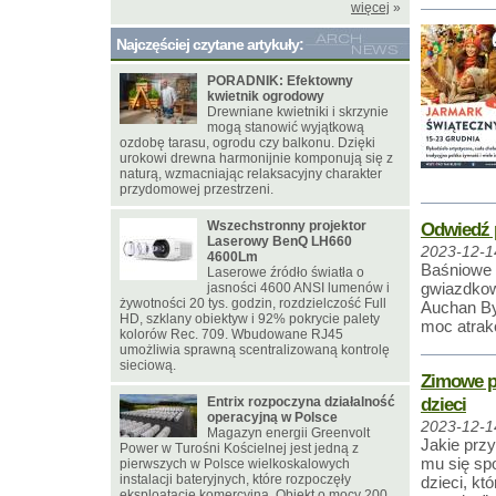
więcej
»
Najczęściej czytane artykuły:
PORADNIK: Efektowny
kwietnik ogrodowy
Drewniane kwietniki i skrzynie
mogą stanowić wyjątkową
ozdobę tarasu, ogrodu czy balkonu. Dzięki
urokowi drewna harmonijnie komponują się z
naturą, wzmacniając relaksacyjny charakter
przydomowej przestrzeni.
Wszechstronny projektor
Odwiedź 
Laserowy BenQ LH660
2023-12-1
4600Lm
Baśniowe e
Laserowe źródło światła o
gwiazdkow
jasności 4600 ANSI lumenów i
żywotności 20 tys. godzin, rozdzielczość Full
Auchan By
HD, szklany obiektyw i 92% pokrycie palety
moc atrakc
kolorów Rec. 709. Wbudowane RJ45
umożliwia sprawną scentralizowaną kontrolę
sieciową.
Zimowe pr
dzieci
Entrix rozpoczyna działalność
operacyjną w Polsce
2023-12-1
Magazyn energii Greenvolt
Jakie prz
Power w Turośni Kościelnej jest jedną z
mu się sp
pierwszych w Polsce wielkoskalowych
instalacji bateryjnych, które rozpoczęły
dzieci, kt
eksploatację komercyjną. Obiekt o mocy 200