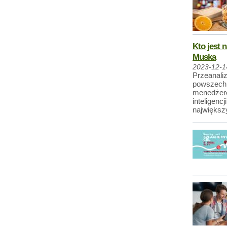
Kto jest
Muska
2023-12-1
Przeanali
powszechn
menedżero
inteligenc
największ